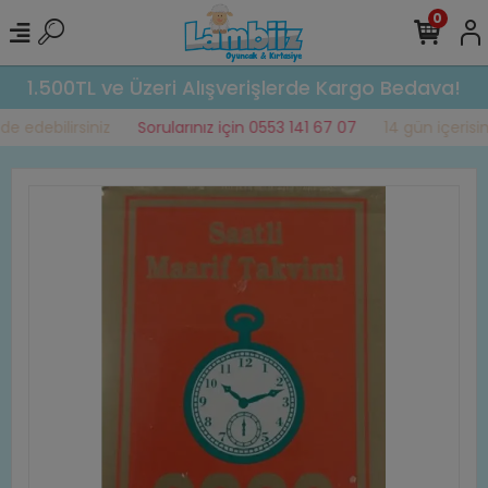
0
1.500TL ve Üzeri Alışverişlerde Kargo Bedava!
e edebilirsiniz
Sorularınız için 0553 141 67 07
14 gün içerisind