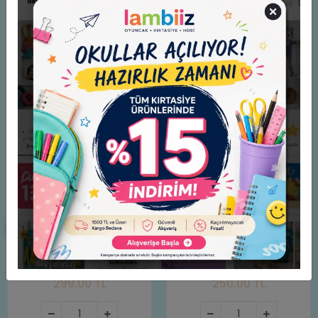
Benzer Ürünler
Tükendi
ÜLKÜ DUVAR TAKVİMİ 2026 /
SINIR VAR SİNİR YOK -
ÜLKÜ TAKVİMCİLİK
AKADEMİSYEN ANNE - SANİYE
BENCİK KANGAL
299,00 TL
250,00 TL