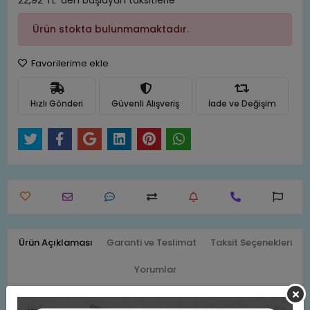
22,92 TL 'den başlayan taksitlerle
Ürün stokta bulunmamaktadır.
Favorilerime ekle
Hızlı Gönderi
Güvenli Alışveriş
İade ve Değişim
Ürün Açıklaması
Garanti ve Teslimat
Taksit Seçenekleri
Yorumlar
4928375960018 SAATİ MAARİF KÜÇÜK BOY