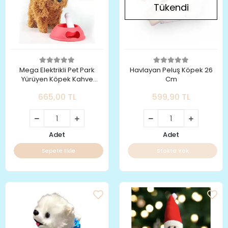
Tükendi
Mega Elektrikli Pet Park
Havlayan Peluş Köpek 26
Yürüyen Köpek Kahve
Cm
WINA0041
665,00 TL
599,90 TL
Adet
Adet
Sepete Ekle
Stokta Yok