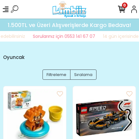
0
1.500TL ve Üzeri Alışverişlerde Kargo Bedava!
bilirsiniz
Sorularınız için 0553 141 67 07
14 gün içerisinde iad
Oyuncak
Filtreleme
Sıralama