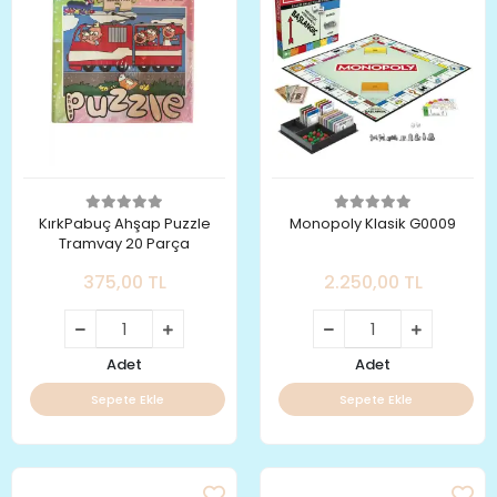
KırkPabuç Ahşap Puzzle
Monopoly Klasik G0009
Tramvay 20 Parça
375,00 TL
2.250,00 TL
Adet
Adet
Sepete Ekle
Sepete Ekle