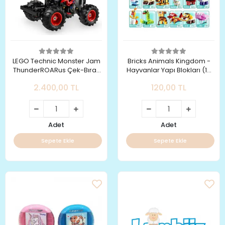
LEGO Technic Monster Jam
Bricks Animals Kingdom -
ThunderROARus Çek-Bırak
Hayvanlar Yapı Blokları (12
42200
Hayvanı Topla Dragon King
2.400,00 TL
120,00 TL
İnşa Et)
Adet
Adet
Sepete Ekle
Sepete Ekle