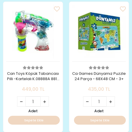
Can Toys Köpük Tabancası
Ca Games Dünyamız Puzzle
Pilli -Kartelalı K.08888A 8813
24 Parça - 68X48 CM - 3+
- 1 Yedek
449,00 TL
435,00 TL
Adet
Adet
Sepete Ekle
Sepete Ekle