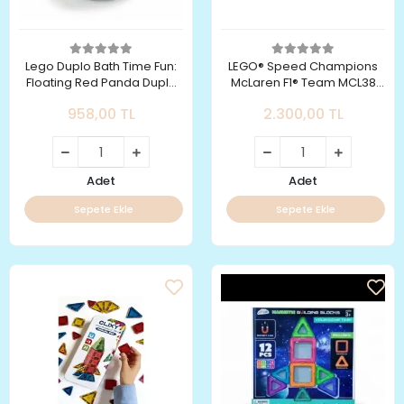
Lego Duplo Bath Time Fun:
LEGO® Speed Champions
Floating Red Panda Duplo
McLaren F1® Team MCL38
İlk Banyo Zamanı Eğlencesi
Yarış Arabası 77251
958,00 TL
2.300,00 TL
Yüzen Kırmızı Panda 10964
Adet
Adet
Sepete Ekle
Sepete Ekle