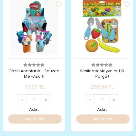
Gözlü Anahtarlık - Squzee
Kesilebilir Meyveler (10
Me -Asorti
Parça)
70,00 TL
299,90 TL
Adet
Adet
Sepete Ekle
Sepete Ekle