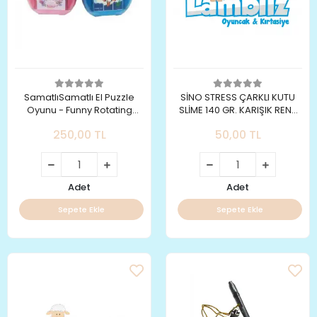
SamatlıSamatlı El Puzzle
SİNO STRESS ÇARKLI KUTU
Oyunu - Funny Rotating
SLİME 140 GR. KARIŞIK RENK
Puzzle
(ADET)
250,00 TL
50,00 TL
Adet
Adet
Sepete Ekle
Sepete Ekle