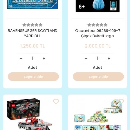
RAVENSBURGER SCOTLAND
Oceanfour 06289-109-7
YARD DHL
Çiçek Buketi Lego
1.250,00 TL
2.000,00 TL
Adet
Adet
Sepete Ekle
Sepete Ekle