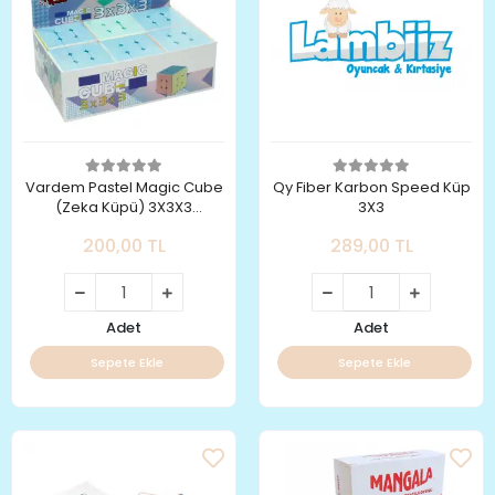
Vardem Pastel Magic Cube
Qy Fiber Karbon Speed Küp
(Zeka Küpü) 3X3X3
3X3
(8684877006376)
200,00 TL
289,00 TL
Adet
Adet
Sepete Ekle
Sepete Ekle