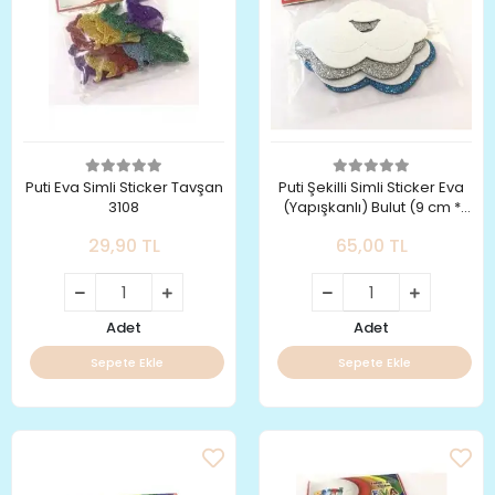
Puti Eva Simli Sticker Tavşan
Puti Şekilli Simli Sticker Eva
3108
(Yapışkanlı) Bulut (9 cm *
4.5 cm)
29,90 TL
65,00 TL
Adet
Adet
Sepete Ekle
Sepete Ekle