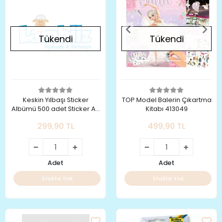
Tükendi
Tükendi
Keskin Yılbaşı Sticker
TOP Model Balerin Çıkartma
Albümü 500 adet Sticker A5
Kitabı 413049
16 Yp
299,90 TL
499,90 TL
Adet
Adet
Stokta Yok
Stokta Yok