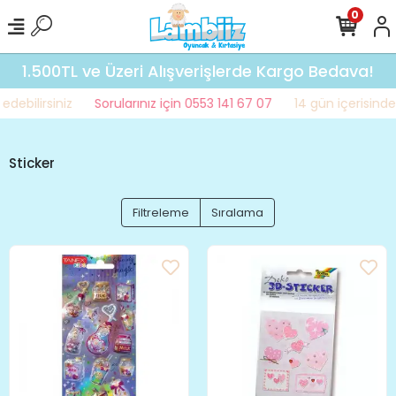
0
1.500TL ve Üzeri Alışverişlerde Kargo Bedava!
bilirsiniz
Sorularınız için 0553 141 67 07
14 gün içerisinde ia
Sticker
Filtreleme
Sıralama