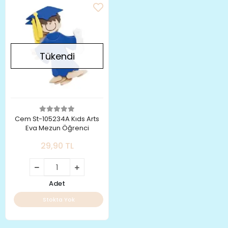
Tükendi
Cem St-105234A Kıds Arts
Eva Mezun Öğrenci
29,90 TL
Adet
Stokta Yok