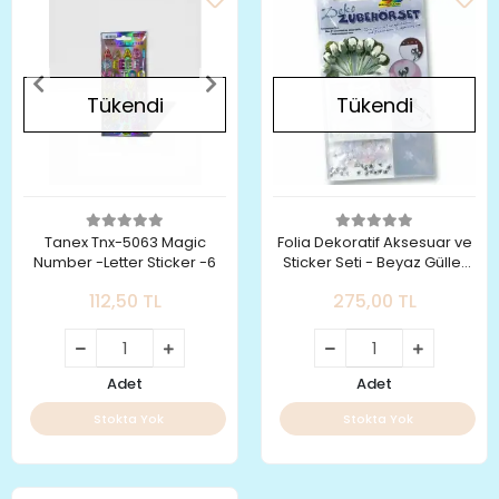
Tükendi
Tükendi
Tanex Tnx-5063 Magic
Folia Dekoratif Aksesuar ve
Number -Letter Sticker -6
Sticker Seti - Beyaz Güller
1222
112,50 TL
275,00 TL
Adet
Adet
Stokta Yok
Stokta Yok