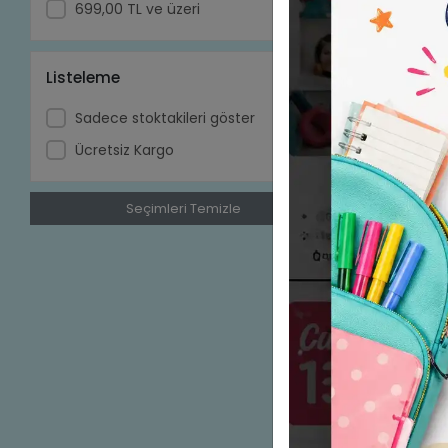
699,00 TL ve üzeri
Listeleme
Sadece stoktakileri göster
Ücretsiz Kargo
Seçimleri Temizle
4M Perili
Mini Doll