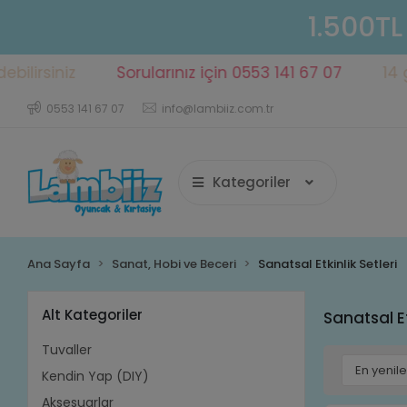
1.500TL
iniz
Sorularınız için 0553 141 67 07
14 gün iç
0553 141 67 07
info@lambiiz.com.tr
Kategoriler
Ana Sayfa
Sanat, Hobi ve Beceri
Sanatsal Etkinlik Setleri
Alt Kategoriler
Sanatsal Et
Tuvaller
Kendin Yap (DIY)
Aksesuarlar