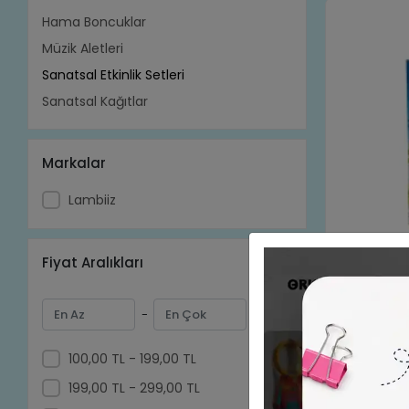
Hama Boncuklar
Müzik Aletleri
Sanatsal Etkinlik Setleri
Sanatsal Kağıtlar
Markalar
Lambiiz
Fiyat Aralıkları
Esmay Taş 
-
100,00 TL - 199,00 TL
199,00 TL - 299,00 TL