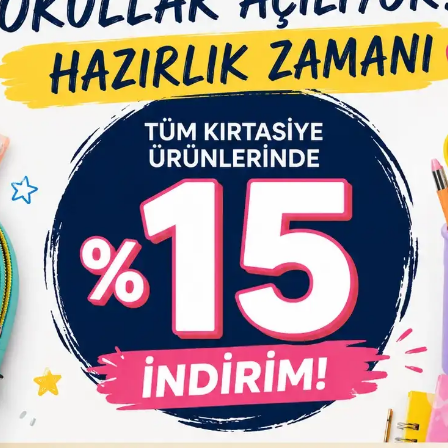
Tükendi
 Dünya 04548 - Make Your Own
Esmay Ahşap Maket Boyama Mi
ies - Fairyland - Perili Dünya
Sepete Ekle
Stokt
750,00 TL
199,99 TL
Adet
Adet