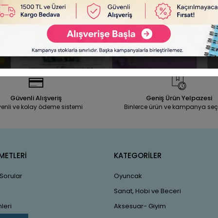
Güvenli Alışveriş
Geniş Ürün Yelpazesi
enli ve kolay ödeme sistemi
Binlerce ürün ve kampanya seç
METLERİ
KATEGORİLER
 Sorular
Oyuncak
Sanat, Hobi ve Beceri
leri
Aksesuar- Giyim