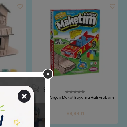
orveç Evim
Esmay Ahşap Maket Boyama Hızlı Arabam
 Ekle
Sepete Ekle
199,99 TL
Adet