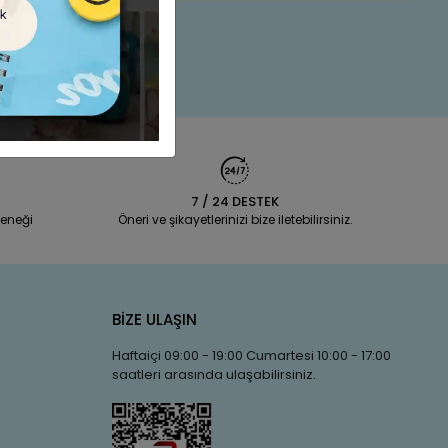
7 / 24 DESTEK
eneği
Öneri ve şikayetlerinizi bize iletebilirsiniz.
BİZE ULAŞIN
Haftaiçi 09:00 - 19:00 Cumartesi 10:00 - 17:00
saatleri arasında ulaşabilirsiniz.