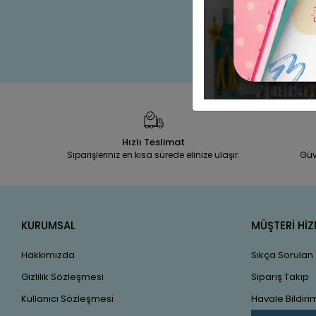
Hızlı Teslimat
Siparişleriniz en kısa sürede elinize ulaşır.
Güv
KURUMSAL
MÜŞTERİ HİZ
Hakkımızda
Sıkça Sorulan
Gizlilik Sözleşmesi
Sipariş Takip
Kullanıcı Sözleşmesi
Havale Bildirim