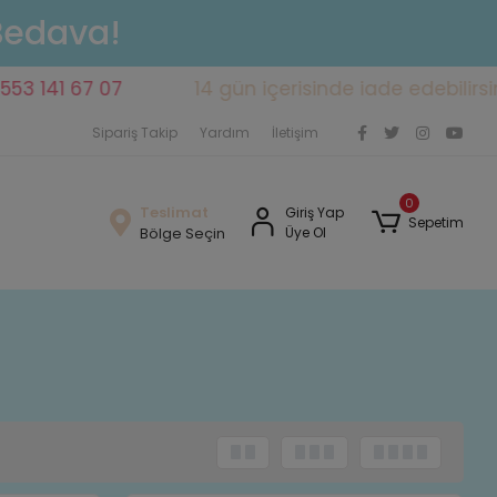
 Bedava!
41 67 07
14 gün içerisinde iade edebilirsiniz
Sipariş Takip
Yardım
İletişim
0
Teslimat
Giriş Yap
Sepetim
Bölge Seçin
Üye Ol