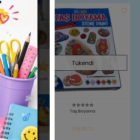
Stokta Yok
Stokta Yok
Tükendi
nyatür Evim
Taş Boyama
a Yok
Stokta Yok
179,90 TL
Adet