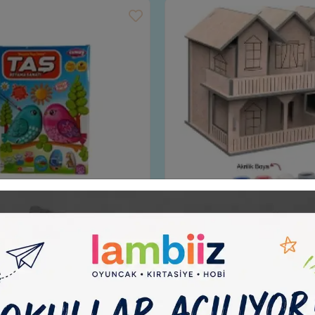
Boyama Sanatı - Hayalini Taşa
Esmay Ahşap Maket Boyama N
Yansıt
3063
Sepete Ekle
Sepete
199,99 TL
199,99 TL
Adet
Adet