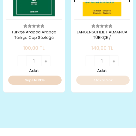
Türkçe Arapça Arapça
LANGENSCHEIDT ALMANCA
Türkçe Cep Sözlüğü
TÜRKÇE /
Karatay Yayınları
100,00 TL
140,90 TL
Adet
Adet
Sepete Ekle
Stokta Yok