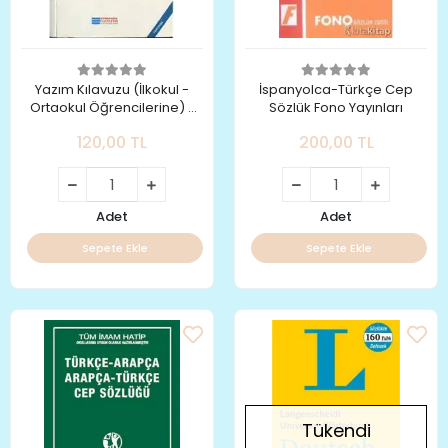
Yazım Kılavuzu (İlkokul -
İspanyolca-Türkçe Cep
Ortaokul Öğrencilerine) -
Sözlük Fono Yayınları
TDK Yazım Kurallarına
120,00 TL
200,00 TL
Uygun- Evrensel İletişim
Yayınları
Adet
Adet
Sepete Ekle
Sepete Ekle
Tükendi