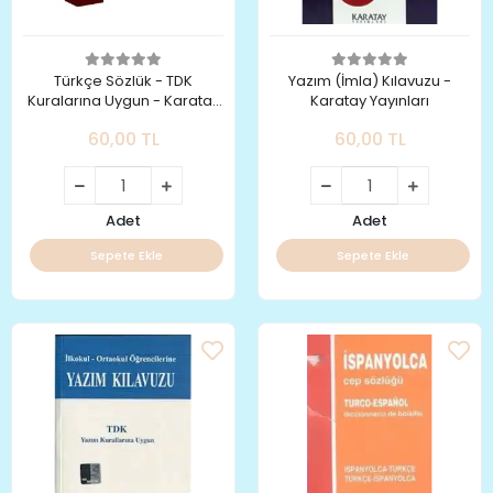
Türkçe Sözlük - TDK
Yazım (İmla) Kılavuzu -
Kuralarına Uygun - Karatay
Karatay Yayınları
Yayınları
60,00 TL
60,00 TL
Adet
Adet
Sepete Ekle
Sepete Ekle