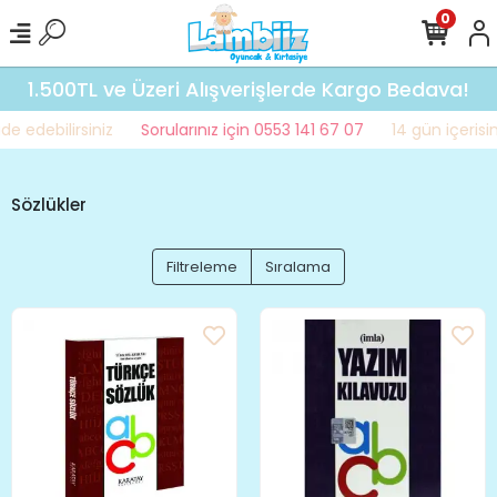
0
1.500TL ve Üzeri Alışverişlerde Kargo Bedava!
e edebilirsiniz
Sorularınız için 0553 141 67 07
14 gün içerisin
Sözlükler
Filtreleme
Sıralama