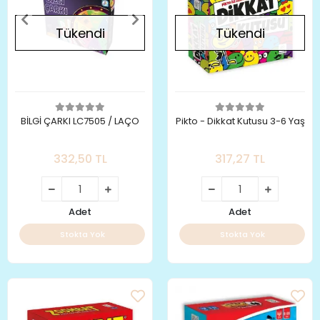
Tükendi
Tükendi
BİLGİ ÇARKI LC7505 / LAÇO
Pikto - Dikkat Kutusu 3-6 Yaş
332,50 TL
317,27 TL
Adet
Adet
Stokta Yok
Stokta Yok