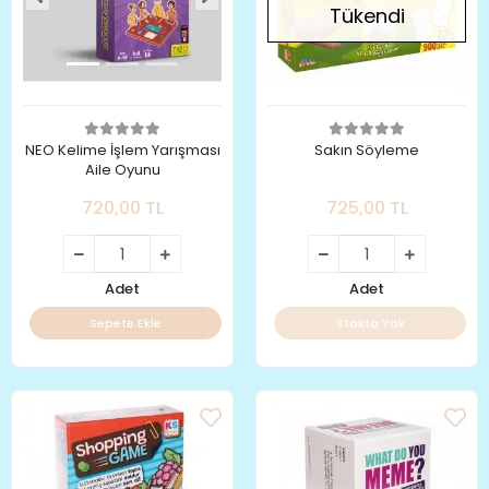
Tükendi
NEO Kelime İşlem Yarışması
Sakın Söyleme
Aile Oyunu
720,00 TL
725,00 TL
Adet
Adet
Sepete Ekle
Stokta Yok