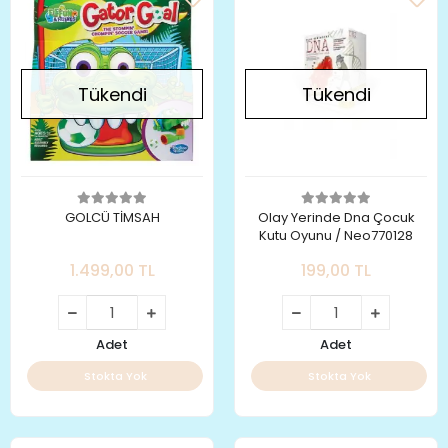
Tükendi
Tükendi
GOLCÜ TİMSAH
Olay Yerinde Dna Çocuk
Kutu Oyunu / Neo770128
1.499,00 TL
199,00 TL
Adet
Adet
Stokta Yok
Stokta Yok