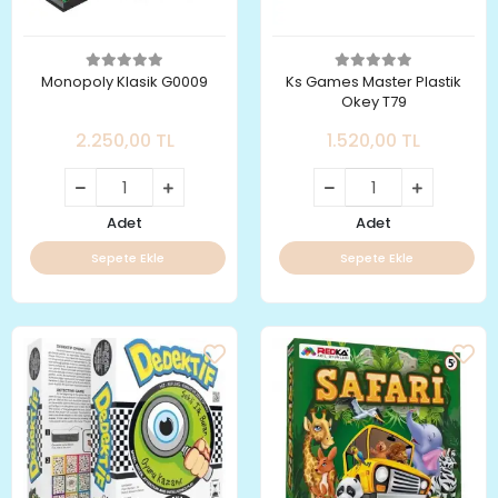
Monopoly Klasik G0009
Ks Games Master Plastik
Okey T79
2.250,00 TL
1.520,00 TL
Adet
Adet
Sepete Ekle
Sepete Ekle