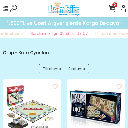
0
1.500TL ve Üzeri Alışverişlerde Kargo Bedava!
bilirsiniz
Sorularınız için 0553 141 67 07
14 gün içerisinde iad
Grup - Kutu Oyunları
Filtreleme
Sıralama