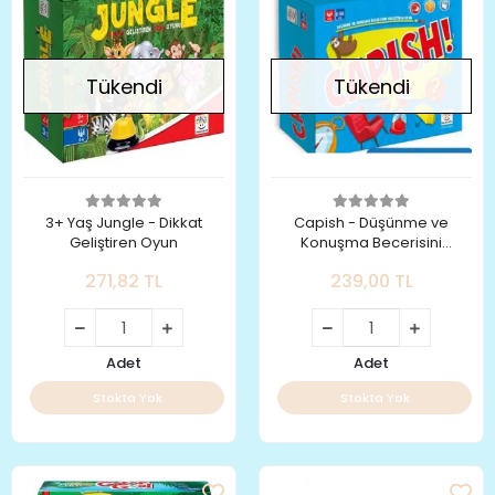
Tükendi
Tükendi
3+ Yaş Jungle - Dikkat
Capish - Düşünme ve
Geliştiren Oyun
Konuşma Becerisini
Geliştiren Oyun
271,82 TL
239,00 TL
Adet
Adet
Stokta Yok
Stokta Yok