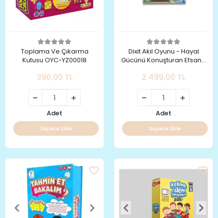
Toplama Ve Çıkarma
Dixit Akıl Oyunu - Hayal
Kutusu OYC-YZ00018
Gücünü Konuşturan Efsane
Kutu Oyunu
390,00 TL
2.499,00 TL
Adet
Adet
Sepete Ekle
Sepete Ekle