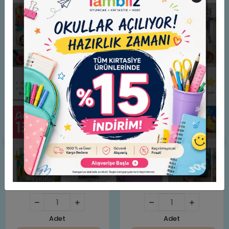
Benzer Ürünler
Barbie Pop Reveal Bobo
TopModel Dino World Paint
Tea Serisi Berry Bliss
& Swipe Book
1.299,99 TL
449,90 TL
Adet
Adet