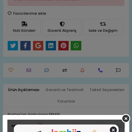
Favorilerime ekle
Hızlı Gönderi
Güvenli Alışveriş
İade ve Değişim
Ürün Açıklaması
Garanti ve Teslimat
Taksit Seçenekleri
Yorumlar
Barbie'nin Ambulansı FRM19