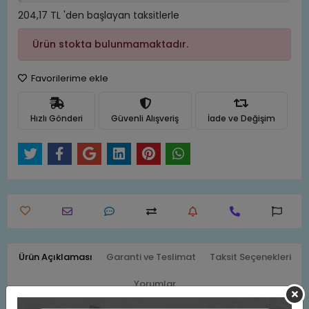
204,17 TL 'den başlayan taksitlerle
Ürün stokta bulunmamaktadır.
Favorilerime ekle
Hızlı Gönderi
Güvenli Alışveriş
İade ve Değişim
Ürün Açıklaması
Garanti ve Teslimat
Taksit Seçenekleri
Yorumlar