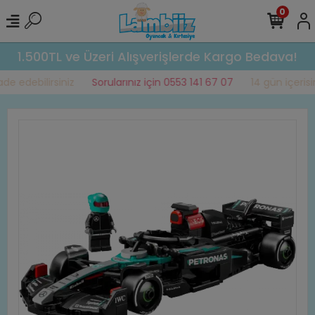
0
1.500TL ve Üzeri Alışverişlerde Kargo Bedava!
e edebilirsiniz
Sorularınız için 0553 141 67 07
14 gün içerisin