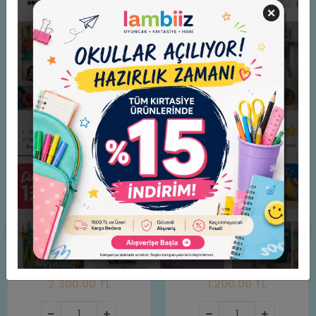
Benzer Ürünler
LEGO® Speed Champions
Manyetik Bloklar - Mıknatıslı
McLaren F1® Team MCL38
Bloklar 32 Parça
Yarış Arabası 77251
2.300,00 TL
1.200,00 TL