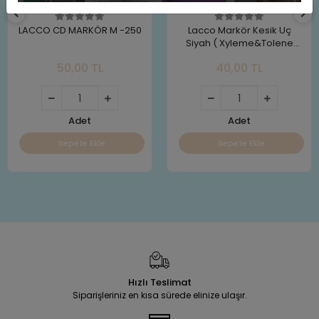
LACCO CD MARKÖR M -250
Lacco Markör Kesik Uç
Siyah ( Xyleme&Tolene
Free)
50,00 TL
40,00 TL
Adet
Adet
Sepete Ekle
Sepete Ekle
Hızlı Teslimat
Siparişleriniz en kısa sürede elinize ulaşır.