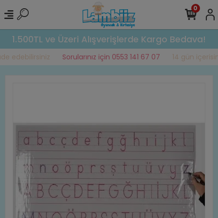
0
1.500TL ve Üzeri Alışverişlerde Kargo Bedava!
e edebilirsiniz
Sorularınız için 0553 141 67 07
14 gün içerisind