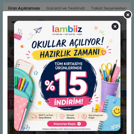
Ürün Açıklaması
Garanti ve Teslimat
Taksit Seçenekleri
Yorumlar
Panda Harfli Klavuz Abcde Kağıt Tahta 120x56 Cm
Pan783
Benzer Ürünler