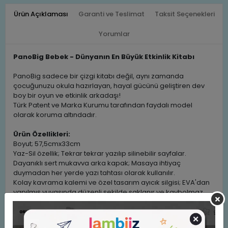
Ürün Açıklaması
Garanti ve Teslimat
Taksit Seçenekleri
Yorumlar
PanoBig Bebek - Dünyanın En Büyük Etkinlik Kitabı
PanoBig sadece bir çizgi kitabı değil, aynı zamanda
çocuğunuzu okula hazırlayan, hayal gücünü geliştiren dev
boy bir oyun ve etkinlik arkadaşı!
Türk Patent ve Marka Kurumu tarafından faydalı model
olarak koruma altındadır.
Ürün Özellikleri:
Boyut; 57,5cmx33cm
Yaz-Sil özellik; Tekrar tekrar yazılıp silinebilir sayfalar.
Dayanıklı sert mukavva arka kapak; Masaya ihtiyaç
duymadan her yerde yazı tahtası olarak kullanılır.
Kolay kavrama kalemi ve özel tasarım ayıcık silgisi; EVA'dan
yapılmış yuvasında düzenli şekilde saklanır ve kaybolmaz.
İleri-geri çevirmeye gerek kalmayan çift yönlü kullanım; Ön
sayfalar (1-2-3) ve arka sayfalar (4-5-6-7) ve eva aparatı
kolayca çevrilir.