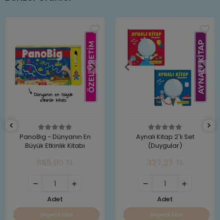
PanoBig - Dünyanın En
Aynalı Kitap 2'li Set
Büyük Etkinlik Kitabı
(Duygular)
665,00 TL
327,27 TL
Adet
Adet
Sepete Ekle
Sepete Ekle