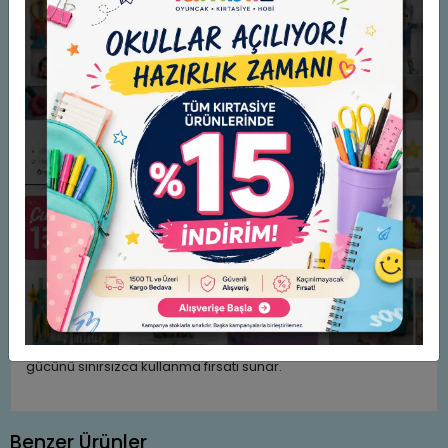
Defter alıştırma sayfaları; Çizgi çalışmalarından sonra düzenli
satırlarla yazmaya hazırlık.
Özgür çalışma alanı; En arka sayfada beyaz pano, tekrar
tekrar silinip kullanılabilir.
Güncel müfredata uygun yazı formu; Dik Temel Yazı
karakterleriyle içerik.
Gelişim Özellikleri:
İnce motor becerilerini geliştirir; Kalem tutma ve el
hareketlerini güçlendirir.
El-göz koordinasyonunu destekler; Düz, eğik, dairesel, spiral
ve zig zag çizgi formlarını takip ederken el-göz
koordinasyonunu güçlenir.
Okuma- yazmaya hazırlık; Harf ve sayı yazma hareketlerinin
ön alıştırması.
Eğlenceli öğrenme deneyimi; Çiftlik, kayak, denizaltı, dinozor
dünyası, ormandaki sevimli hayvanlar ve oyunlaştırılmış
görevlerle sıkılmadan eğlenerek öğrenme deneyimi sunar.
Yaratıcılığı teşvik eder; Özgür çalışma panosunda hayal
gücünü sınırsızca kullanma fırsatı sunar.
Benzer Ürünler