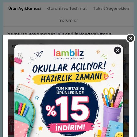
Ürün Açıklaması
Garanti ve Teslimat
Taksit Seçenekleri
Yorumlar
Yumurta Boyama Seti 6'lı Akrilik Boya ve Fırçalı
Yumurta Boyama Seti, çocukların yaratıcılığını geliştiren
eğlenceli ve öğretici bir sanat etkinliği sunar. İçerisinde 6
adet yumurta şeklinde boyanabilir figür, 6 farklı renk akrilik
boya ve 1 adet fırça bulunur. Çocuklar, özel tasarımlı
yumurtaları istedikleri renklere boyayarak el becerilerini
geliştirebilir ve eğlenceli vakit geçirebilirler. Güvenli ve toksik
içermeyen boyaları sayesinde ebeveynler için de ideal bir
seçimdir.
Benzer Ürünler