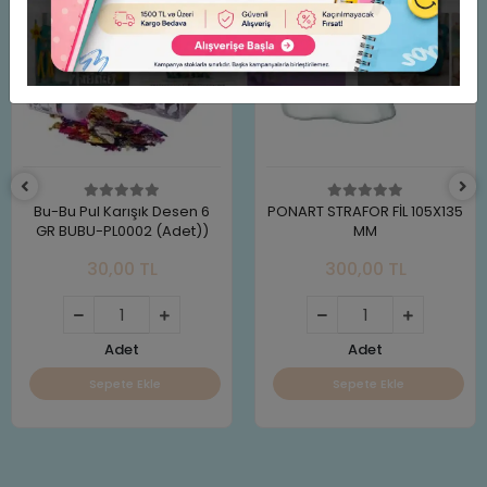
Bu-Bu Pul Karışık Desen 6
PONART STRAFOR FİL 105X135
GR BUBU-PL0002 (Adet))
MM
30,00 TL
300,00 TL
Adet
Adet
Sepete Ekle
Sepete Ekle