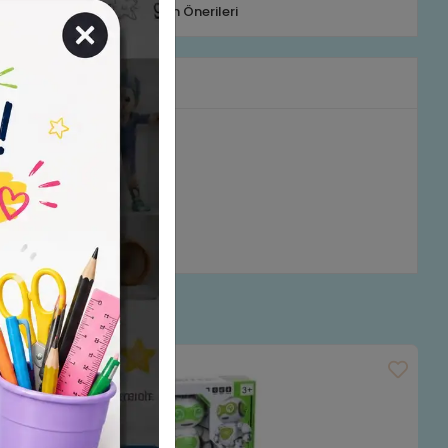
Telefonla Sipariş
Ürün Önerileri
rumlar
Stokta Yok