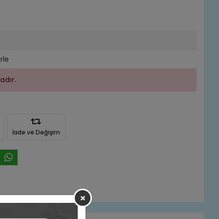
rle
adır.
İade ve Değişim