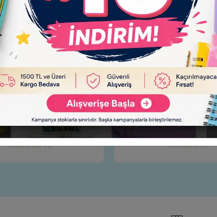
4
İş Makinası Kepçe Uzaktan Kumandalı
DANS 
INGENUITY 1:14
Sepete Ekle
1.550,00 TL
Adet