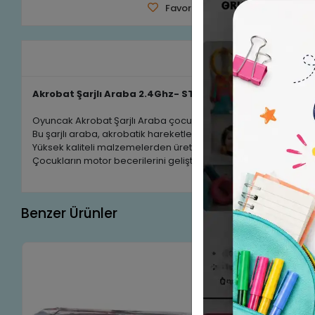
Favorilerime Ekle
Tavsiye 
Ürün A
Akrobat Şarjlı Araba 2.4Ghz- STUNT RACING
Oyuncak Akrobat Şarjlı Araba çocuklar için eğlenceli ve heyec
Bu şarjlı araba, akrobatik hareketler yapabilme özelliğiyle dik
Yüksek kaliteli malzemelerden üretilmiş olup, dayanıklı ve uzu
Çocukların motor becerilerini geliştirmelerine yardımcı olurk
Benzer Ürünler