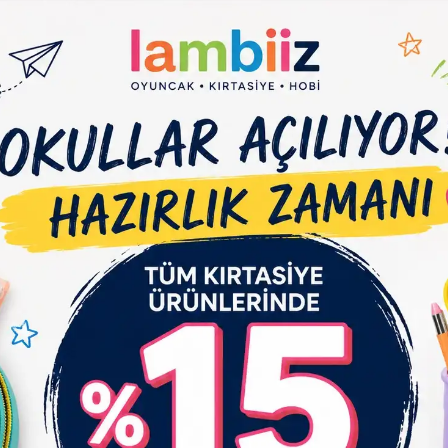
Et
Yorum Yaz
Karşılaştır
Gelince Haber Ver
çıklaması
Garanti ve Teslimat
Taksit Seçenekleri
Yo
an verici bir oyun deneyimi sunar.
kat çeker.
n ömürlüdür.
en, aynı zamanda onların eğlenmelerini sağlar.