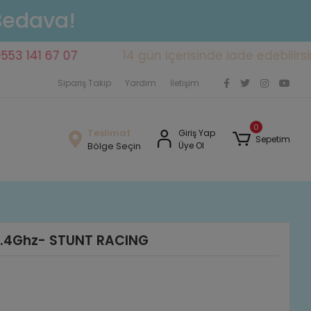
 Bedava!
1 67 07
14 gün içerisinde iade edebilirsiniz
Sipariş Takip
Yardım
İletişim
0
Teslimat
Giriş Yap
Sepetim
Bölge Seçin
Üye Ol
 2.4Ghz- STUNT RACING