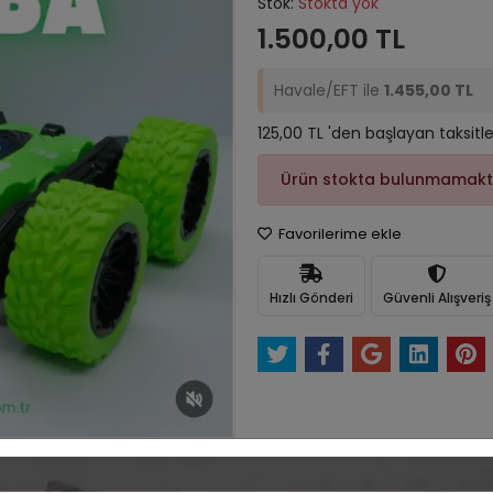
Stok:
Stokta yok
1.500,00 TL
Havale/EFT ile
1.455,00 TL
125,00 TL 'den başlayan taksitle
Ürün stokta bulunmamakt
Favorilerime ekle
Hızlı Gönderi
Güvenli Alışveriş