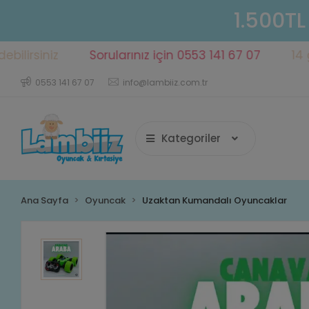
1.500TL
niz
Sorularınız için 0553 141 67 07
14 gün içe
0553 141 67 07
info@lambiiz.com.tr
Kategoriler
Ana Sayfa
Oyuncak
Uzaktan Kumandalı Oyuncaklar