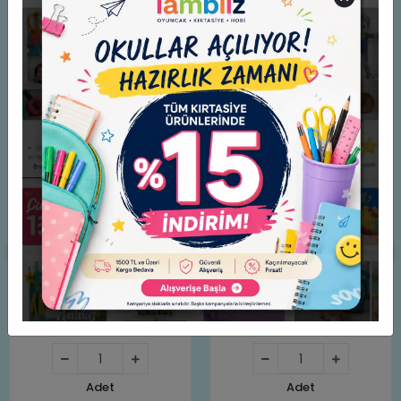
Benzer Ürünler
Gal Toys Şarjlı Bug.Spor
Races Uzaktan Kumandalı
Araba Mavi 797-25
Araba Mor 1:14 (Şarjlı)
899,00 TL
2.000,00 TL
Adet
Adet