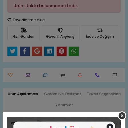
Ürün stokta bulunmamaktadır.
Favorilerime ekle
Hızlı Gönderi
Güvenli Alışveriş
İade ve Değişim
Ürün Açıklaması
Garanti ve Teslimat
Taksit Seçenekleri
Yorumlar