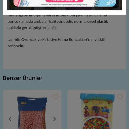
sonucuna vardı. Hama Boncuğu'nun yutulması durumunda,
büyük olasılıkla sorunsuz bir şekilde geçmesi muhtemeldir. Ancak
herhangi bir endişeniz varsa lütfen tıbbi yardım alın. Hama
boncuklar gıda ambalajı kalitesindedir, normal evsel plastik
atıklarla geri dönüştürülebilir.
Lambiiz Oyuncak ve Kırtasiye Hama Boncukları’nın yetkili
satıcısıdır.
Benzer Ürünler