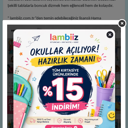
Şekilli tablalarla boncuk dizmek hem eğlenceli hem de kolaydır.
” lambiiz.com.tr”den temin edebileceğiniz lisanslı Hama
Boncuklarını hobi olarak zevkle yapabileceğiniz gibi hem çocuklar
hem yaşlılar için el göz koordinasyonunu geliştirir, dikkat ve
odaklanmayı artırır ayrıca çocuklarda ince motor gelişimi
destekleyen bir aktivitedir. Zekaya, hayal gücüne ve görsel algıya
pozitif etkileri olan eğitici materyaldir.
Bir yetişkin gözetiminde Hama Boncuklarını ütü ile yapıştırarak
bardak altlığı, broş, küpe, anahtarlık ya da ipe dizerek bileklik,
kolye gibi takılar yapabilirsiniz.
Güvenli mi?
Hama Boncukları 50 yıl önce plastik pipet üreten Danimarkalı bir
şirket tarafından icat edilmiştir. Orijinal marka adı HAMA BEADS.
Hama Boncuklarının ütülenmesinin, havayı solumanın herhangi bir
kimyasal emisyona neden olup olmadığını araştırmak amacıyla
Hama üreticileri adına bağımsız bir laboratuvar tarafından testler
gerçekleştirilmiştir. Testler, havayı solumanın veya boncuk ve
askılıkların ütülendiği odalarda kalmanın sağlıksız olmadığı