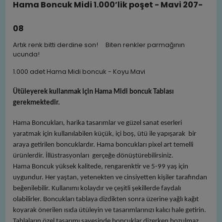
Hama Boncuk Midi 1.000’lik poşet - Mavi 207-
08
Artık renk bitti derdine son! Biten renkler parmağının
ucunda!
1.000 adet Hama Midi boncuk - Koyu Mavi
Ütüleyerek kullanmak için Hama Midi boncuk Tablası
gerekmektedir.
Hama Boncukları, harika tasarımlar ve güzel sanat eserleri
yaratmak için kullanılabilen küçük, içi boş, ütü ile yapışarak bir
araya getirilen boncuklardır. Hama boncukları pixel art temelli
ürünlerdir. İllüstrasyonları gerçeğe dönüştürebilirsiniz.
Hama Boncuk yüksek kalitede, rengarenktir ve 5-99 yaş için
uygundur. Her yaştan, yetenekten ve cinsiyetten kişiler tarafından
beğenilebilir. Kullanımı kolaydır ve çeşitli şekillerde faydalı
olabilirler. Boncukları tablaya dizdikten sonra üzerine yağlı kağıt
koyarak önerilen ısıda ütüleyin ve tasarımlarınızı kalıcı hale getirin.
Tablaların özel tasarımı sayesinde boncuklar dizerken bozulmaz.