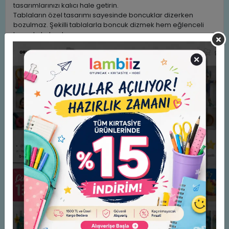
tasarımlarınızı kalıcı hale getirin.
Tablaların özel tasarımı sayesinde boncuklar dizerken
bozulmaz. Şekilli tablalarla boncuk dizmek hem eğlenceli
hem de kolaydır.
” lambiiz.com.tr”den temin edebileceğiniz lisanslı Hama
Boncuklarını hobi olarak zevkle yapabileceğiniz gibi hem
çocuklar hem yaşlılar için el göz koordinasyonunu geliştirir,
dikkat ve odaklanmayı artırır ayrıca çocuklarda ince motor
gelişimi destekleyen bir aktivitedir. Zekaya, hayal gücüne ve
görsel algıya pozitif etkileri olan eğitici materyaldir.
Bir yetişkin gözetiminde Hama Boncuklarını ütü ile
yapıştırarak bardak altlığı, broş, küpe, anahtarlık ya da ipe
dizerek bileklik, kolye gibi takılar yapabilirsiniz.
Güvenli mi?
Hama Boncukları 50 yıl önce plastik pipet üreten Danimarkalı
bir şirket tarafından icat edilmiştir. Orijinal marka adı HAMA
BEADS.
Hama Boncuklarının ütülenmesinin, havayı solumanın
herhangi bir kimyasal emisyona neden olup olmadığını
araştırmak amacıyla Hama üreticileri adına bağımsız bir
laboratuvar tarafından testler gerçekleştirilmiştir. Testler,
havayı solumanın veya boncuk ve askılıkların ütülendiği