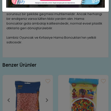
odalarda kalmanın sağlıksız olmadığı sonucuna vardı.
Hama Boncuğu'nun yutulması durumunda, büyük olasılıkla
sorunsuz bir şekilde geçmesi muhtemeldir. Ancak herhangi
bir endişeniz varsa lütfen tıbbi yardım alın. Hama
boncuklar gıda ambalajı kalitesindedir, normal evsel plastik
atıklarla geri dönüştürülebilir.
Lambiiz Oyuncak ve Kırtasiye Hama Boncukları’nın yetkili
satıcısıdır.
Benzer Ürünler