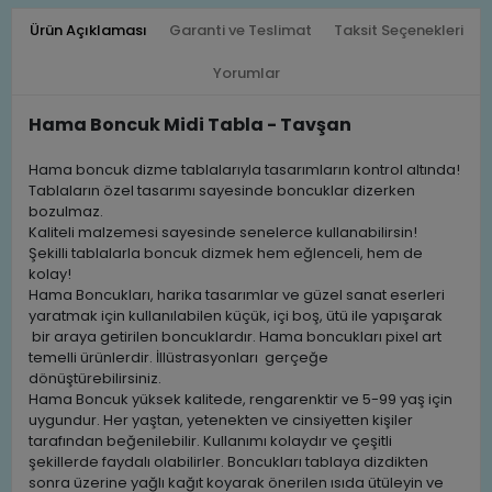
Ürün Açıklaması
Garanti ve Teslimat
Taksit Seçenekleri
Yorumlar
Hama Boncuk Midi Tabla - Tavşan
Hama boncuk dizme tablalarıyla tasarımların kontrol altında!
Tablaların özel tasarımı sayesinde boncuklar dizerken
bozulmaz.
Kaliteli malzemesi sayesinde senelerce kullanabilirsin!
Şekilli tablalarla boncuk dizmek hem eğlenceli, hem de
kolay!
Hama Boncukları, harika tasarımlar ve güzel sanat eserleri
yaratmak için kullanılabilen küçük, içi boş, ütü ile yapışarak
bir araya getirilen boncuklardır. Hama boncukları pixel art
temelli ürünlerdir. İllüstrasyonları gerçeğe
dönüştürebilirsiniz.
Hama Boncuk yüksek kalitede, rengarenktir ve 5-99 yaş için
uygundur. Her yaştan, yetenekten ve cinsiyetten kişiler
tarafından beğenilebilir. Kullanımı kolaydır ve çeşitli
şekillerde faydalı olabilirler. Boncukları tablaya dizdikten
sonra üzerine yağlı kağıt koyarak önerilen ısıda ütüleyin ve