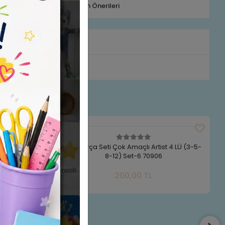
Telefonla Sipariş
Ürün Önerileri
rumlar
Bafix Fırça Seti Çok Amaçlı Artist 4 LÜ (3-5-
8-12) Set-6 70906
Sepete Ekle
200,00 TL
Adet