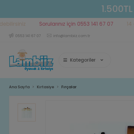
1.500TL
siniz
Sorularınız için 0553 141 67 07
14 gün iç
0553 141 67 07
info@lambiiz.com.tr
Kategoriler
Ana Sayfa
Kırtasiye
Fırçalar