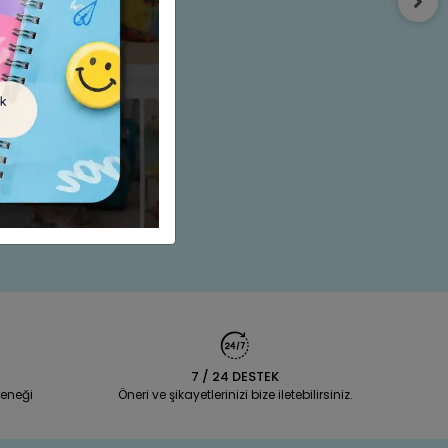
t 6 LI (2-4-6-
3
e Ekle
7 / 24 DESTEK
eneği
Öneri ve şikayetlerinizi bize iletebilirsiniz.