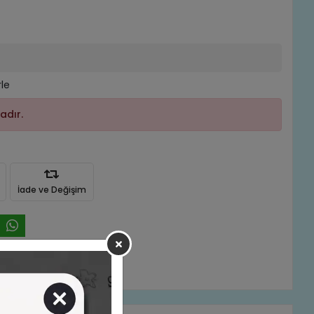
rle
adır.
İade ve Değişim