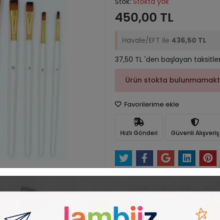
Stok:
Stokta yok
450,00 TL
Havale/EFT ile
436,50 TL
37,50 TL 'den başlayan taksitle
Ürün stokta bulunmamakt
Favorilerime ekle
Hızlı Gönderi
Güvenli Alışveriş