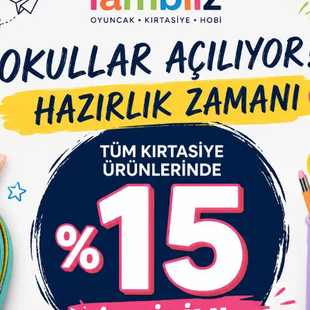
Et
Yorum Yaz
Karşılaştır
Gelince Haber Ver
çıklaması
Garanti ve Teslimat
Taksit Seçenekleri
Yo