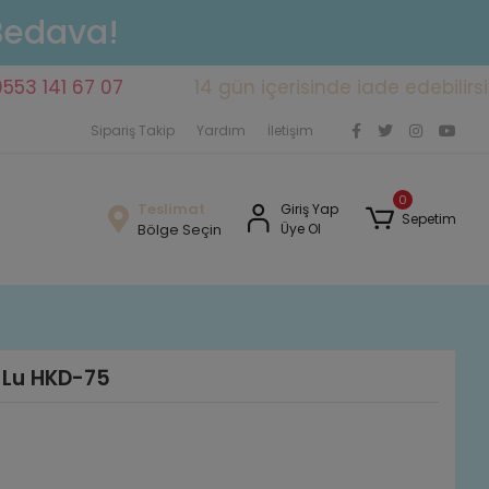
 Bedava!
41 67 07
14 gün içerisinde iade edebilirsiniz
Sipariş Takip
Yardım
İletişim
0
Teslimat
Giriş Yap
Sepetim
Bölge Seçin
Üye Ol
0 Lu HKD-75