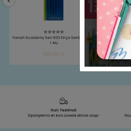
Fanart Academy Seri 500 Fırça Sentetik Set-
FANART ACA
1 4lü
Sepete Ekle
250,00 TL
Adet
Hızlı Teslimat
Siparişleriniz en kısa sürede elinize ulaşır.
Güv