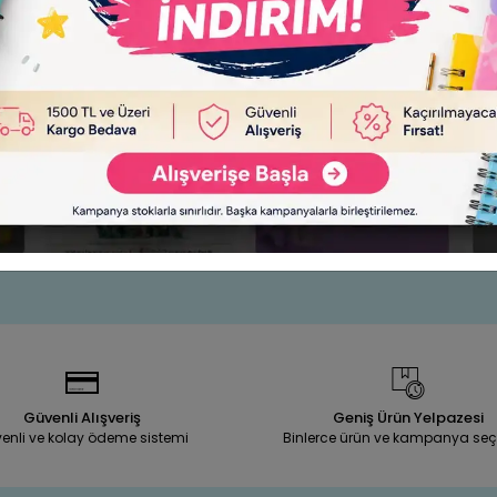
DEMY SERİ 400 FIRÇA SETİ NO:2
Bafix Fırça Seti Çok Amaçlı Artis
(8'Lİ)
8-10-12) Set-3 7090
Sepete Ekle
Sepet
590,00 TL
310,00 TL
Adet
Adet
Güvenli Alışveriş
Geniş Ürün Yelpazesi
enli ve kolay ödeme sistemi
Binlerce ürün ve kampanya seç