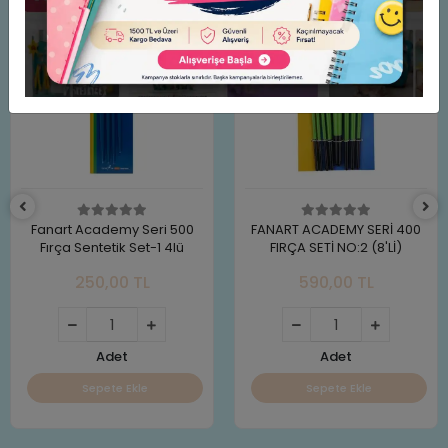
Fanart Academy Seri 500
FANART ACADEMY SERİ 400
Fırça Sentetik Set-1 4lü
FIRÇA SETİ NO:2 (8'Lİ)
250,00 TL
590,00 TL
Adet
Adet
Sepete Ekle
Sepete Ekle