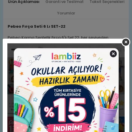
Ürün Açıklaması
Garanti ve Teslimat
Taksit Seçenekleri
Yorumlar
Pebeo Fırça Seti 6 Lı SET-22
Pebeo Karma Sentetik Fırça 6'lı Set 22, her seviyeden
sanatçının ihtiyaçlarını karşılayacak şekilde tasarlanmış
yüksek kaliteli fırçalardan oluşur.
Bu set, farklı tekniklerde mükemmel sonuçlar elde etmenizi
sağlar.
Pebeo Karma Sentetik Fırça 6'lı Set 22, dayanıklı sentetik
kılları ve ergonomik sap tasarımı ile uzun ömürlü ve konforlu
bir kullanım sunar.
Farklı fırça türleri ile her türlü sanatsal projede ihtiyacınızı
karşılar.
Benzer Ürünler