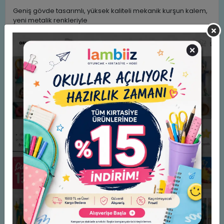
Geniş gövde tasarımlı, yüksek kaliteli mekanik kurşun kalem,
yeni metalik renkleriyle
Kauçuk grip ile rahat kullanım
Çevirince ortaya çıkan büyük boy kaliteli silgi
Gizlenebilir metal uç ile güvenli kullanım
Japonya'da üretilmiştir
0.7 mm uç kalınlığında
Benzer Ürünler