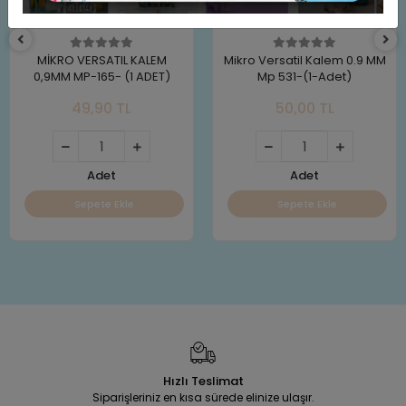
MİKRO VERSATIL KALEM
Mikro Versatil Kalem 0.9 MM
0,9MM MP-165- (1 ADET)
Mp 531-(1-Adet)
49,90 TL
50,00 TL
Adet
Adet
Sepete Ekle
Sepete Ekle
Hızlı Teslimat
Siparişleriniz en kısa sürede elinize ulaşır.