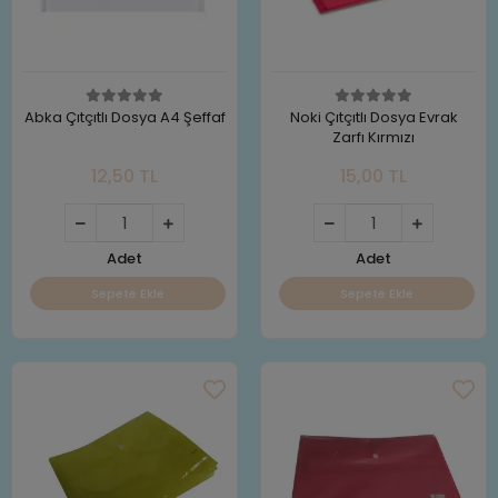
Abka Çıtçıtlı Dosya A4 Şeffaf
Noki Çıtçıtlı Dosya Evrak
Zarfı Kırmızı
12,50 TL
15,00 TL
Adet
Adet
Sepete Ekle
Sepete Ekle