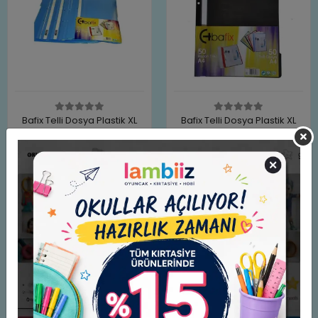
Bafix Telli Dosya Plastik XL
Bafix Telli Dosya Plastik XL
Mavi A4
Siyah A4
15,00 TL
6,50 TL
Adet
Adet
Sepete Ekle
Sepete Ekle