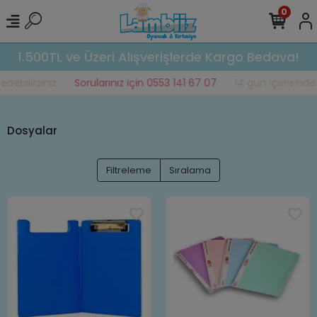
0
1.500TL ve Üzeri Alışverişlerde Kargo Bedava!
bilirsiniz
Sorularınız için 0553 141 67 07
14 gün içerisinde ia
Dosyalar
Filtreleme
Sıralama