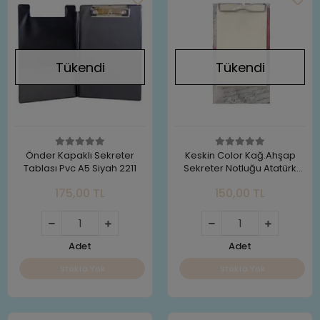
Tükendi
Tükendi
Önder Kapaklı Sekreter
Keskin Color Kağ.Ahşap
Tablası Pvc A5 Siyah 2211
Sekreter Notluğu Atatürk
12,5x21 150 Sayfa Not Kağıdı
175,00 TL
150,00 TL
le
Adet
Adet
Stokta Yok
Stokta Yok