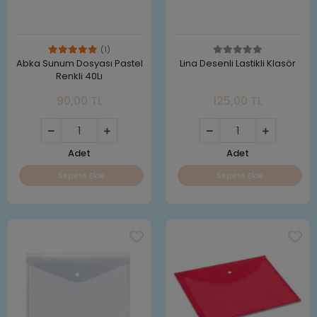
(1)
Abka Sunum Dosyası Pastel
Lina Desenli Lastikli Klasör
Renkli 40Lı
90,00 TL
125,00 TL
Adet
Adet
Sepete Ekle
Sepete Ekle