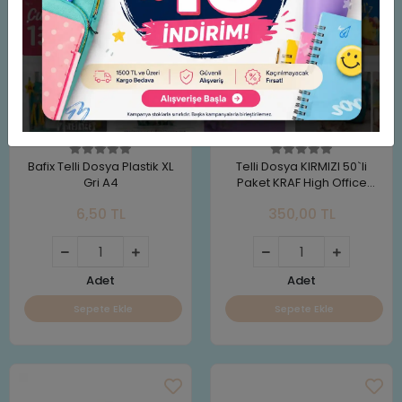
Bafix Telli Dosya Plastik XL
Telli Dosya KIRMIZI 50`li
Gri A4
Paket KRAF High Office
Quality
6,50 TL
350,00 TL
Adet
Adet
Sepete Ekle
Sepete Ekle