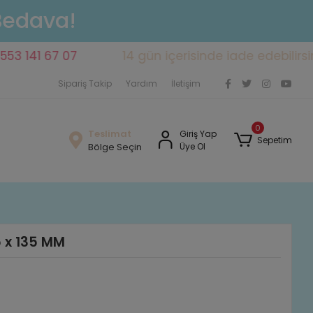
 Bedava!
1 67 07
14 gün içerisinde iade edebilirsiniz
Sipariş Takip
Yardım
İletişim
0
Teslimat
Giriş Yap
Sepetim
Bölge Seçin
Üye Ol
 x 135 MM