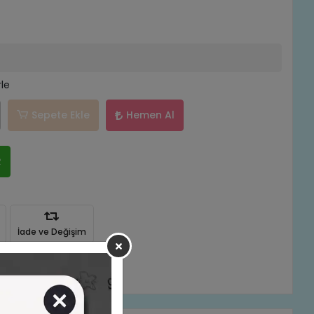
rle
Sepete Ekle
Hemen Al
R
İade ve Değişim