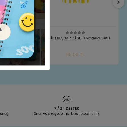
PLASTİK EBEŞUAR 7Lİ SET (Modelaj Seti)
Sepete Ekle
65,00 TL
Adet
7 / 24 DESTEK
eneği
Öneri ve şikayetlerinizi bize iletebilirsiniz.