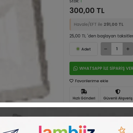
Stok:
1
300,00 TL
Havale/EFT ile
291,00 TL
25,00 TL 'den başlayan taksitle
Adet
WHATSAPP İLE SİPARİŞ VE
Favorilerime ekle
Hızlı Gönderi
Güvenli Alışveriş