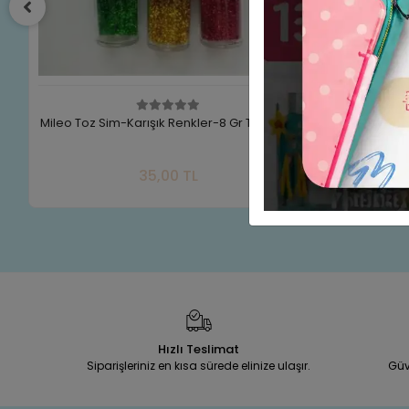
Mileo Toz Sim-Karışık Renkler-8 Gr Tüp 1896
Bu-Bu Pul Karışık 
(
Sepete Ekle
35,00 TL
30
Adet
Adet
Hızlı Teslimat
Siparişleriniz en kısa sürede elinize ulaşır.
Güv