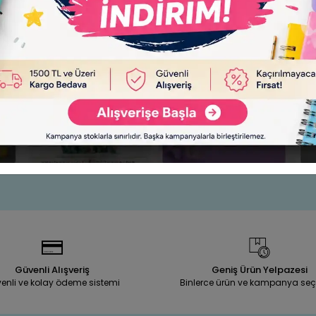
Desen 6 GR BUBU-PL0002
PONART STRAFOR FİL 105X135 MM
Adet))
Sepete Ekle
Sepete Ekle
,00 TL
300,00 TL
Adet
Güvenli Alışveriş
Geniş Ürün Yelpazesi
enli ve kolay ödeme sistemi
Binlerce ürün ve kampanya seç