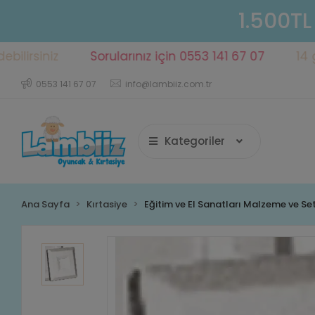
1.500TL
iniz
Sorularınız için 0553 141 67 07
14 gün içe
0553 141 67 07
info@lambiiz.com.tr
Kategoriler
Ana Sayfa
Kırtasiye
Eğitim ve El Sanatları Malzeme ve Set