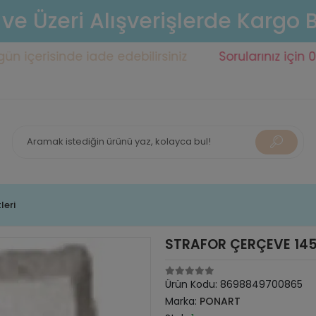
 ve Üzeri Alışverişlerde Kargo
risinde iade edebilirsiniz
Sorularınız için 0553 14
leri
STRAFOR ÇERÇEVE 145
Ürün Kodu:
8698849700865
Marka:
PONART