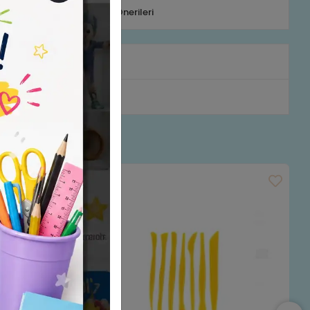
efonla Sipariş
Ürün Önerileri
rumlar