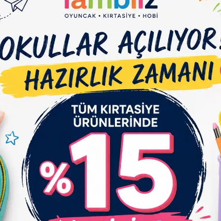
e Et
Yorum Yaz
Karşılaştır
Fiyat Alarmı
Tel
çıklaması
Garanti ve Teslimat
Taksit Seçenekleri
Yo