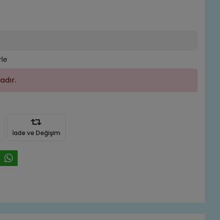
rle
adır.
İade ve Değişim