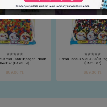
 Midi 3.000'lik Poşet - 22 Renk
Hama Boncuk Midi 1.000’lik po
(HA201-67)
Mavi 207-46
Sepete Ekle
Sepete
659,00 TL
299,00 TL
Adet
Adet