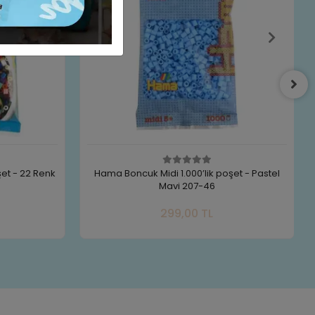
şet - Pastel
Hama Boncuk Midi 1.000’lik poşet - Lila 207-
96
 Ekle
Sepete Ekle
299,00 TL
Adet