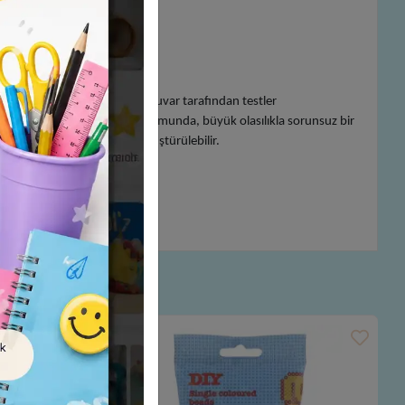
apabilirsiniz.
i adına bağımsız bir laboratuvar tarafından testler
ama Boncuğu'nun yutulması durumunda, büyük olasılıkla sorunsuz bir
l plastik atıklarla geri dönüştürülebilir.