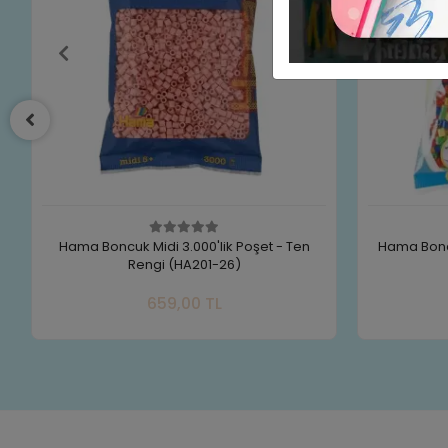
Hama Boncuk Midi 3.000’lik poşet - Neon
Hama Boncuk
Renkler (HA201-51)
Sepete Ekle
659,00 TL
Adet