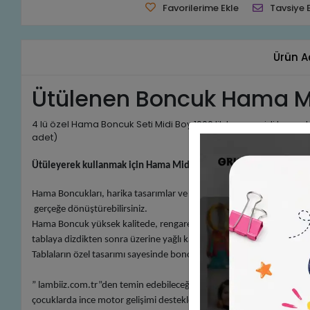
Favorilerime Ekle
Tavsiye 
Ürün A
Ütülenen Boncuk Hama Mi
4 lü özel Hama Boncuk Seti Midi Boy 1000 lik hama midi boncuk 
adet)
Ütüleyerek kullanmak için Hama Midi boncuk Tablası gerekmekte
Hama Boncukları, harika tasarımlar ve güzel sanat eserleri yaratmak iç
gerçeğe dönüştürebilirsiniz.
Hama Boncuk yüksek kalitede, rengarenktir ve 5-99 yaş için uygundur. H
tablaya dizdikten sonra üzerine yağlı kağıt koyarak önerilen ısıda ütüle
Tablaların özel tasarımı sayesinde boncuklar dizerken bozulmaz. Şek
” lambiiz.com.tr”den temin edebileceğiniz lisanslı Hama Boncuklarını 
çocuklarda ince motor gelişimi destekleyen bir aktivitedir. Zekaya, hay