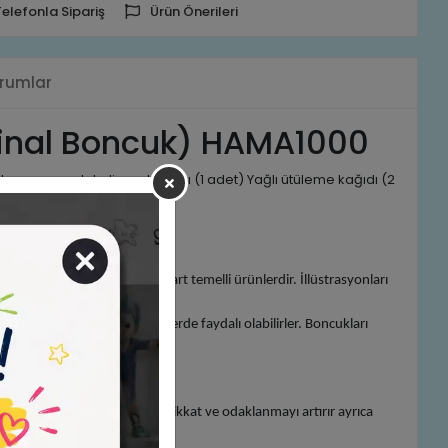
Telefonla Sipariş
Ürün Önerileri
rumlar
jinal Boncuk) HAMA1000
 beyaz yuvarlak dizme tablası (1 adet) Yağlı ütüleme kağıdı (2
ardır. Hama boncukları pixel art temelli ürünlerdir. İllüstrasyonları
mı kolaydır ve çeşitli şekillerde faydalı olabilirler. Boncukları
 koordinasyonunu geliştirir, dikkat ve odaklanmayı artırır ayrıca