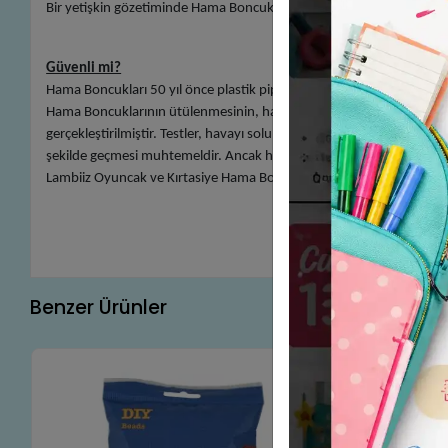
Bir yetişkin gözetiminde Hama Boncuklarını ütü ile yapıştırarak bardak 
Güvenli mi?
Hama Boncukları 50 yıl önce plastik pipet üreten Danimarkalı bir şir
Hama Boncuklarının ütülenmesinin, havayı solumanın herhangi bir ki
gerçekleştirilmiştir. Testler, havayı solumanın veya boncuk ve ask
şekilde geçmesi muhtemeldir. Ancak herhangi bir endişeniz varsa lütfe
Lambiiz Oyuncak ve Kırtasiye Hama Boncukları’nın yetkili satıcısıdır.
Benzer Ürünler