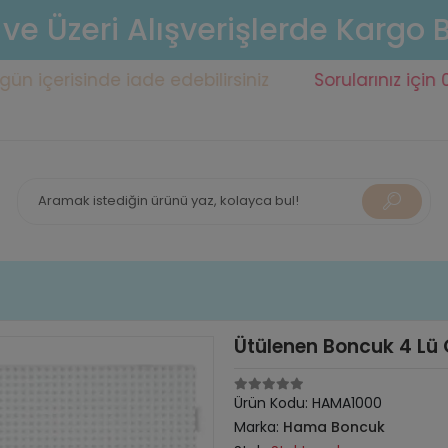
 ve Üzeri Alışverişlerde Kargo
sinde iade edebilirsiniz
Sorularınız için 0553 141 
Ütülenen Boncuk 4 Lü 
Ürün Kodu:
HAMA1000
Marka:
Hama Boncuk