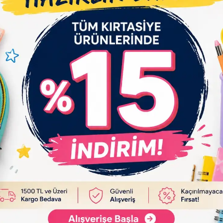
altlığı, broş, küpe, anahtarlık ya da ipe dizerek bileklik, kolye gibi takılar y
ket tarafından icat edilmiştir. Orijinal marka adı HAMA BEADS.
myasal emisyona neden olup olmadığını araştırmak amacıyla Hama üreticiler
ılıkların ütülendiği odalarda kalmanın sağlıksız olmadığı sonucuna vardı. H
n tıbbi yardım alın. Hama boncuklar gıda ambalajı kalitesindedir, normal evse