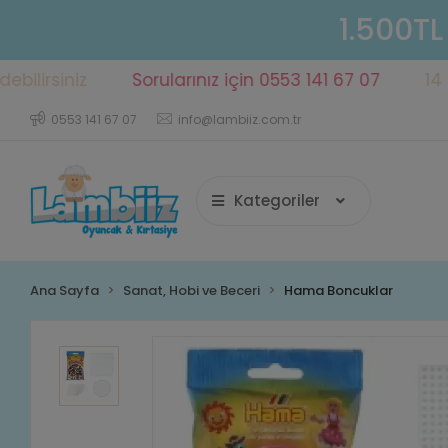
1.500TL
iz
Sorularınız için 0553 141 67 07
14 gün içeri
0553 141 67 07
info@lambiiz.com.tr
Kategoriler
Ana Sayfa
Sanat, Hobi ve Beceri
Hama Boncuklar