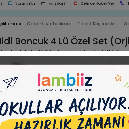
Et
Yorum Yaz
Karşılaştır
Gelince Haber Ver
çıklaması
Garanti ve Teslimat
Taksit Seçenekleri
Yo
di Boncuk 4 Lü Özel Set (Or
karışık renk (1 adet) Büyük boy kare dizme tablası (1 adet) Küçük boy
dir.
in kullanılabilen küçük, içi boş, ütü ile yapışarak bir araya getirilen boncukl
er yaştan, yetenekten ve cinsiyetten kişiler tarafından beğenilebilir. Kullanı
yin ve tasarımlarınızı kalıcı hale getirin.
illi tablalarla boncuk dizmek hem eğlenceli hem de kolaydır.
hobi olarak zevkle yapabileceğiniz gibi hem çocuklar hem yaşlılar için el göz
al gücüne ve görsel algıya pozitif etkileri olan eğitici materyaldir.