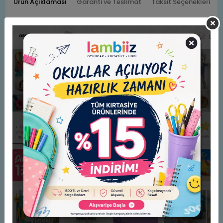
Ürün Açıklaması
Garanti ve Teslimat
Taksit Seçenekleri
Yorumlar
2. SINIF EĞİTİM SERİSİ TOPLUMSAL KURALLAR
Benzer Ürünler