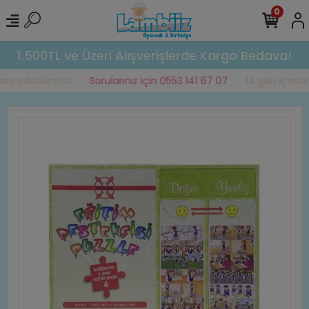
0
1.500TL ve Üzeri Alışverişlerde Kargo Bedava!
e edebilirsiniz
Sorularınız için 0553 141 67 07
14 gün içerisin