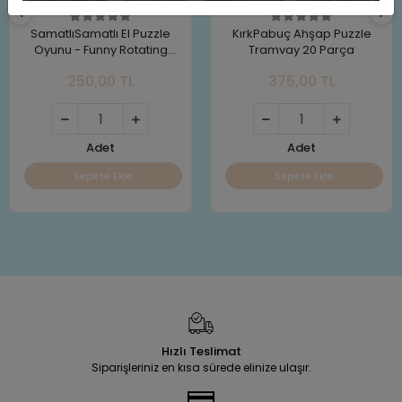
SamatlıSamatlı El Puzzle
KırkPabuç Ahşap Puzzle
Oyunu - Funny Rotating
Tramvay 20 Parça
Puzzle
250,00 TL
375,00 TL
Adet
Adet
Sepete Ekle
Sepete Ekle
Hızlı Teslimat
Siparişleriniz en kısa sürede elinize ulaşır.