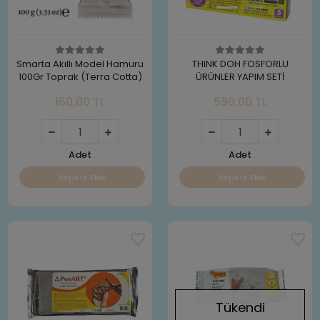
Smarta Akıllı Model Hamuru
THINK DOH FOSFORLU
100Gr Toprak (Terra Cotta)
ÜRÜNLER YAPIM SETİ
160,00 TL
590,00 TL
Adet
Adet
Sepete Ekle
Sepete Ekle
Tükendi