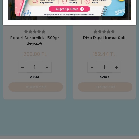
Ponart Seramik Kil 500gr
Dino Dişçi Hamur Seti
Beyaz#
200,00 TL
152,44 TL
Adet
Adet
Stokta Yok
Stokta Yok