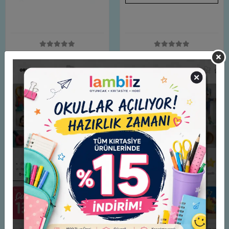
Ponart Seramik Kil 500gr
Jovi Seramik Oyun Hamuru
Terracotta#
250Gr Beyaz (Pure White)
200,00 TL
200,00 TL
Adet
Adet
Sepete Ekle
Stokta Yok
Tükendi
Tükendi