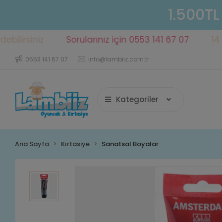
1.500TL
siniz
Sorularınız için 0553 141 67 07
14 gün iç
0553 141 67 07
info@lambiiz.com.tr
Kategoriler
Ana Sayfa
Kırtasiye
Sanatsal Boyalar