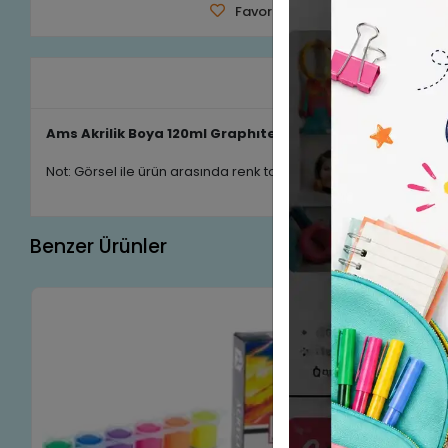
Favorilerime Ekle
Tavsiye 
Ürün A
Ams Akrilik Boya 120ml Graphıte Rt17098402
Not: Görsel ile ürün arasında renk tonu farkı olabilir
Benzer Ürünler