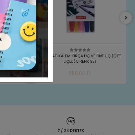
LI (6*100)
KALİGRAFİ KALEMİ FIRÇA UÇ VE FINE UÇ (ÇİFT
UÇLU) 5 RENK SET
e Ekle
Sepete Ekle
500,00 TL
Adet
7 / 24 DESTEK