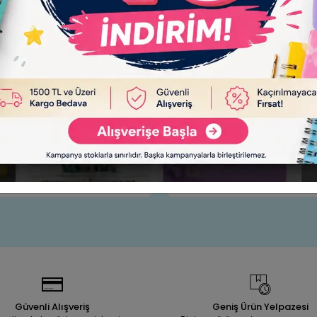
k Boya Master 120 CC Beyaz 120-
NOVA COLOR AKRİLİK BOYA 6 
100
Sepete Ekle
Sepet
99,90 TL
290,00 TL
Adet
Adet
Güvenli Alışveriş
Geniş Ürün Yelpazesi