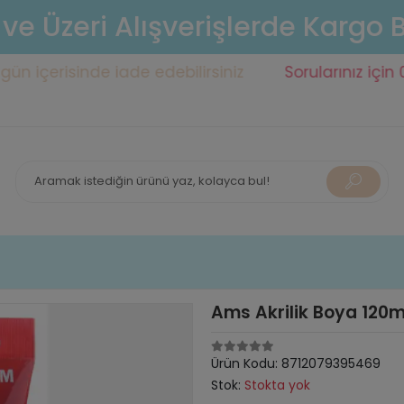
 ve Üzeri Alışverişlerde Kargo
erisinde iade edebilirsiniz
Sorularınız için 0553 1
Ams Akrilik Boya 120m
Ürün Kodu:
8712079395469
Stok:
Stokta yok