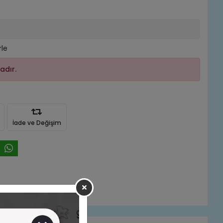
rle
adır.
İade ve Değişim