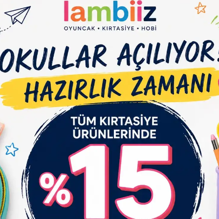
Et
Yorum Yaz
Karşılaştır
Gelince Haber Ver
çıklaması
Garanti ve Teslimat
Taksit Seçenekleri
Yo