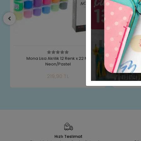
Mona Lisa Akrilik 12 Renk x 22 ML
Rich Akrili
Neon/Pastel
Sepete Ekle
219,90 TL
Adet
Hızlı Teslimat