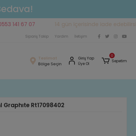
 Bedava!
41 67 07
14 gün içerisinde iade edebilirsiniz
Sipariş Takip
Yardım
İletişim
0
Teslimat
Giriş Yap
Sepetim
Bölge Seçin
Üye Ol
l Graphıte Rt17098402