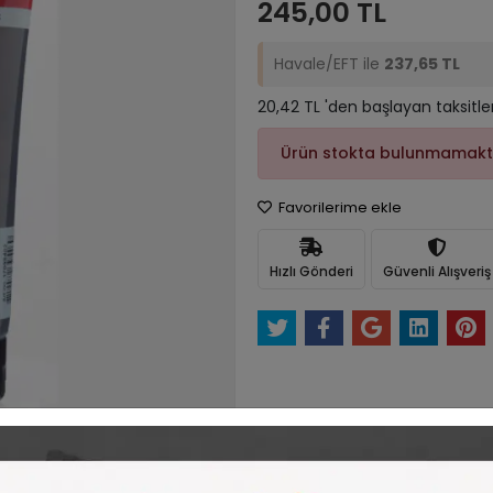
245,00 TL
Havale/EFT ile
237,65 TL
20,42 TL 'den başlayan taksitle
Ürün stokta bulunmamakt
Favorilerime ekle
Hızlı Gönderi
Güvenli Alışveriş