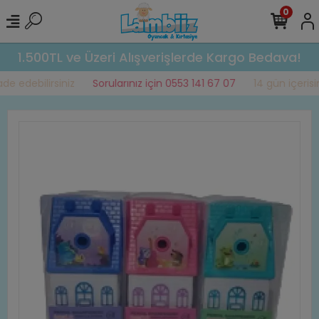
0
1.500TL ve Üzeri Alışverişlerde Kargo Bedava!
e edebilirsiniz
Sorularınız için 0553 141 67 07
14 gün içerisin