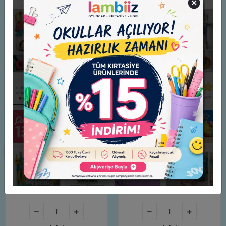
Benzer Ürünler
Hama Boncuk Midi 3.000'lik
Hama Boncuk Midi 3.000’lik
Poşet - Ten Rengi (HA201-
poşet - Neon Renkler
26)
(HA201-51)
659,00 TL
659,00 TL