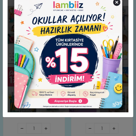
Benzer Ürünler
İŞ MAKİNELERİ DÜNYASI XXXL
DİNO DÜNYASI XXXL 2 ADET
2 ADET DEV BOYAMA
DEV BOYAMA STİCKERLI
STİCKERLI
200,00 TL
200,00 TL