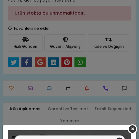
4,17 TL 'den başlayan taksitlerle
Ürün stokta bulunmamaktadır.
Favorilerime ekle
Hızlı Gönderi
Güvenli Alışveriş
İade ve Değişim
Ürün Açıklaması
Garanti ve Teslimat
Taksit Seçenekleri
Yorumlar