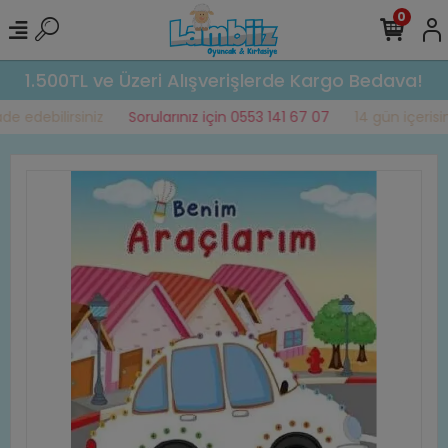
0
1.500TL ve Üzeri Alışverişlerde Kargo Bedava!
e edebilirsiniz
Sorularınız için 0553 141 67 07
14 gün içerisind