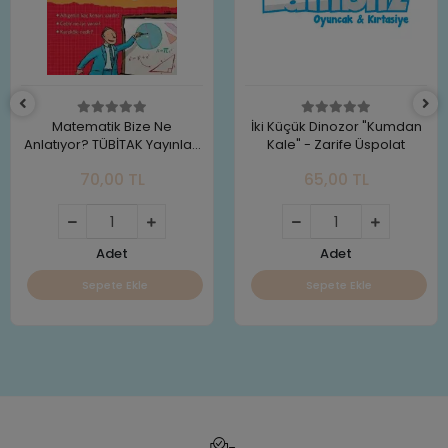
Matematik Bize Ne
İki Küçük Dinozor "Kumdan
Anlatıyor? TÜBİTAK Yayınları
Kale" - Zarife Üspolat
Alex Frith
70,00 TL
65,00 TL
Adet
Adet
Sepete Ekle
Sepete Ekle