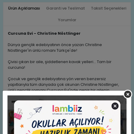
Ürün Açıklaması
Garanti ve Teslimat
Taksit Seçenekleri
Yorumlar
Curcuna Evi - Christine Nöstlinger
Dünya gençlik edebiyatının önce yazarı Christine
Nöstlinger'in ünlü romanı Türkçe'de!
Çivisi çıkan bir aile, şiddetlenen kavak yelleri... Tam bir
curcuna!
Çocuk ve gençlik edebiyatına yön veren benzersiz
yapıtlarıyla tüm dünyada çok okunan Christine Nöstlinger,
ünlü gençlik romanı Curcuna Evi'nde geniş bir ailenin
öyküsünü ustaca kelimelere döküyor. Yetişkin dünyasının
karmaşası içinde yolunu bulmaya çalışan genç bireylerin
gözünden anlatılan roman, aile kurumunu oluşturan
bireylere ve ilişkilere dair kabulleri yerle bir ederek, yepyeni
bir bakış açısı ve düşünme olanağı sunuyor. Yazar, genç
bireyin iç sesini dinleme deneyimini sorumluluk alma bilincini,
ilişkileri düzenleme yeteneğini ve ilk aşk heyecanlarını