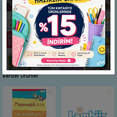
kendine özgü üslubuyla dillendiriyor. Temposu ve mizah
düzeyi hiç düşmeyen roman, gençlere olduğu kadar
kendine farklı bir gözle bakmak isteyen yetişkinlere de keyifli
bir okuma vaat ediyor.
Yazar: Christine Nöstlinger
Çevirmen: Mine Kazmaoğlu
Yayınevi: Günışığı Kitaplığı
Benzer Ürünler