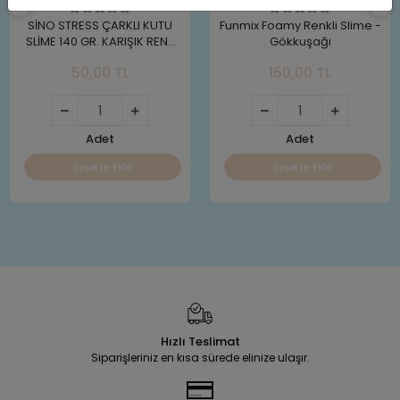
SİNO STRESS ÇARKLI KUTU
Funmix Foamy Renkli Slime -
SLİME 140 GR. KARIŞIK RENK
Gökkuşağı
(ADET)
50,00 TL
150,00 TL
Adet
Adet
Sepete Ekle
Sepete Ekle
Hızlı Teslimat
Siparişleriniz en kısa sürede elinize ulaşır.