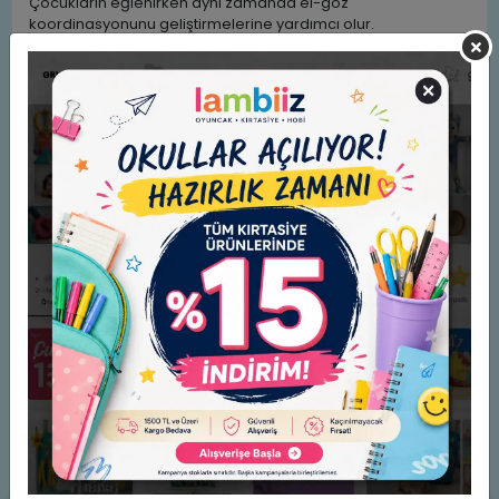
Çocukların eğlenirken aynı zamanda el-göz
koordinasyonunu geliştirmelerine yardımcı olur.
Her yerde kullanabilirsiniz.
Çocuklar ile birlikte keyifli zaman geçirmek isteyen
ebeveynler için ideal bir hediyedir.
Not: Stoklarımızda bulunan renk gönderilecektir.
Benzer Ürünler