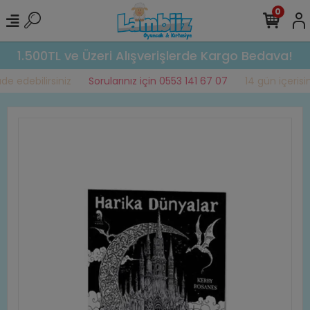
0
1.500TL ve Üzeri Alışverişlerde Kargo Bedava!
e edebilirsiniz
Sorularınız için 0553 141 67 07
14 gün içerisind