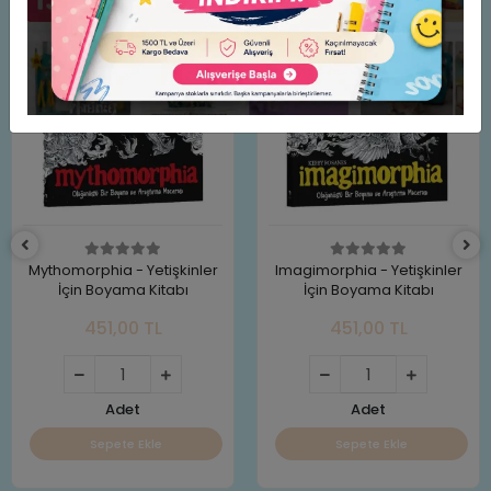
Mythomorphia - Yetişkinler
Imagimorphia - Yetişkinler
İçin Boyama Kitabı
İçin Boyama Kitabı
451,00 TL
451,00 TL
Adet
Adet
Sepete Ekle
Sepete Ekle