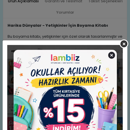
Ürün Açıklaması
Garanti ve Teslimat
Taksit Seçenekleri
Yorumlar
Harika Dünyalar - Yetişkinler İçin Boyama Kitabı
Bu boyama kitabı, yetişkinler için özel olarak tasarlanmıştır ve
yaratıcılığı teşvik eder.
Kişisel kullanım için idealdir ve koleksiyonunuza şık bir katkı
sağlar.
Türkçe basım dili ile yerel kültürümüze uygun içerik sunar ve
dil bariyeri olmadan herkesin keyifle kullanabileceği bir
deneyim sunar.
Normal boyutu sayesinde rahat taşıma ve kullanım imkanı
sağlar.
Evde, ofiste veya seyahatte yanınızda taşıyabileceğiniz ideal
boyuttadır.
Benzer Ürünler