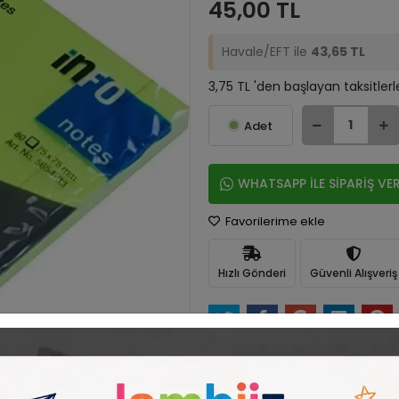
45,00 TL
Havale/EFT ile
43,65 TL
3,75 TL 'den başlayan taksitlerl
Adet
WHATSAPP İLE SİPARİŞ VE
Favorilerime ekle
Hızlı Gönderi
Güvenli Alışveriş