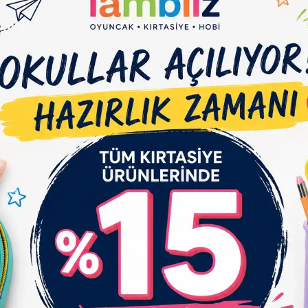
e Et
Yorum Yaz
Karşılaştır
Fiyat Alarmı
Tel
çıklaması
Garanti ve Teslimat
Taksit Seçenekleri
Yo