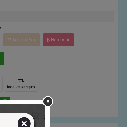
e
Sepete Ekle
Hemen Al
R
İade ve Değişim