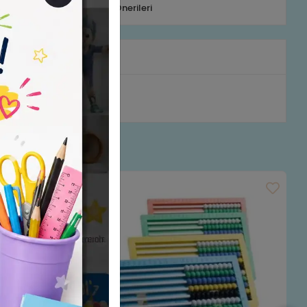
efonla Sipariş
Ürün Önerileri
rumlar