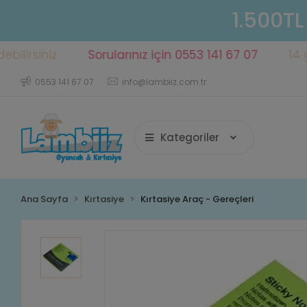
1.500TL
rsiniz
Sorularınız için 0553 141 67 07
14 gün i
0553 141 67 07
info@lambiiz.com.tr
Kategoriler
Ana Sayfa
Kırtasiye
Kırtasiye Araç - Gereçleri