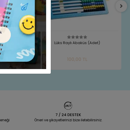
Slt-8211
Lüks Raylı Abaküs (Adet)
e Ekle
Sepete Ekle
100,00 TL
Adet
7 / 24 DESTEK
eneği
Öneri ve şikayetlerinizi bize iletebilirsiniz.