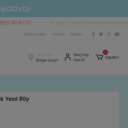
 Bedava!
141 67 07
14 gün içerisinde iade edebilirsiniz
Sipariş Takip
Yardım
İletişim
0
Teslimat
Giriş Yap
Sepetim
Bölge Seçin
Üye Ol
k Yesıl 80y