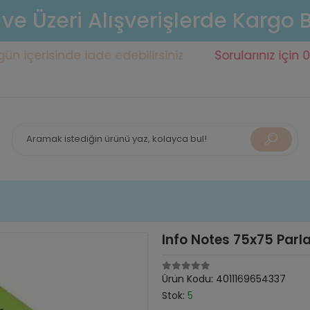
 ve Üzeri Alışverişlerde Kargo
çerisinde iade edebilirsiniz
Sorularınız için 0553 
Info Notes 75x75 Parla
Ürün Kodu:
4011169654337
Stok:
5