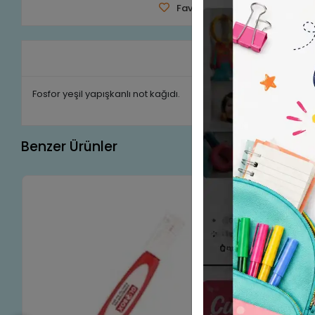
Favorilerime Ekle
Tavsiy
Ürün A
Fosfor yeşil yapışkanlı not kağıdı.
Benzer Ürünler