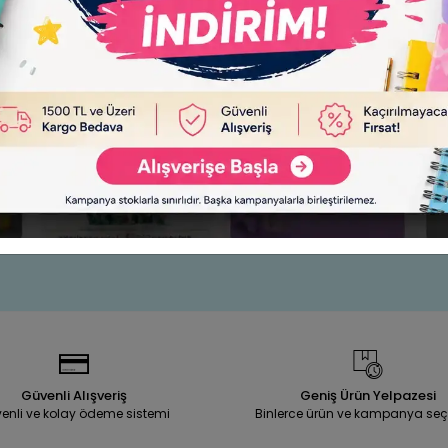
kas Elegance 128 MM Lacivert
Esselte Makas 160 MM Mavi 
El-50
Sepete Ekle
Sepet
150,00 TL
199,90 TL
Adet
Adet
Güvenli Alışveriş
Geniş Ürün Yelpazesi
enli ve kolay ödeme sistemi
Binlerce ürün ve kampanya seç