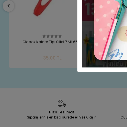
Globox Kalem Tipi Silici 7 ML 6592
Kangaro Ma
Sepete Ekle
35,00 TL
Adet
Hızlı Teslimat
Siparişleriniz en kısa sürede elinize ulaşır.
Güv