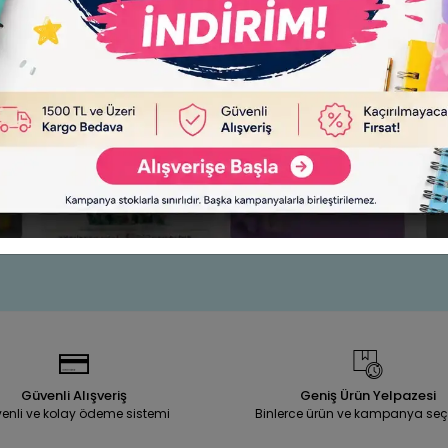
kas Elegance 128 MM Lacivert
Esselte Makas 160 MM Mavi 
El-50
Sepete Ekle
Sepet
150,00 TL
199,90 TL
Adet
Adet
Güvenli Alışveriş
Geniş Ürün Yelpazesi
enli ve kolay ödeme sistemi
Binlerce ürün ve kampanya seç