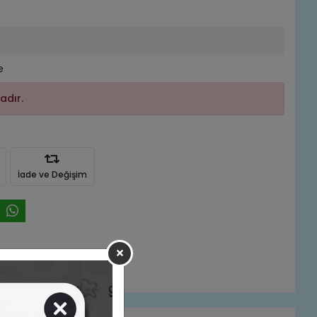
e
adır.
İade ve Değişim