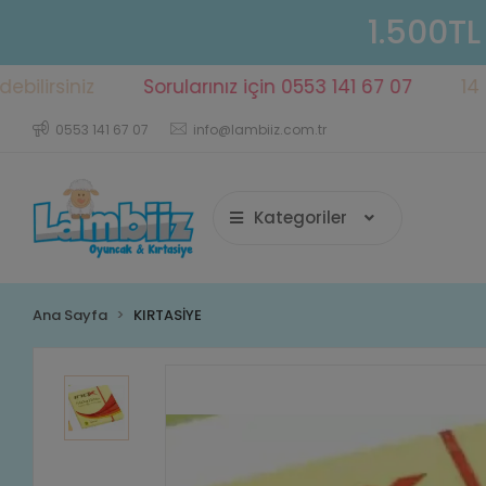
1.500TL
iniz
Sorularınız için 0553 141 67 07
14 gün içe
0553 141 67 07
info@lambiiz.com.tr
Kategoriler
Ana Sayfa
KIRTASİYE