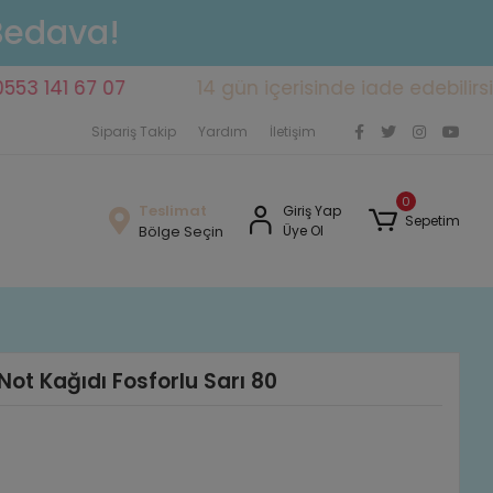
 Bedava!
1 67 07
14 gün içerisinde iade edebilirsiniz
Sipariş Takip
Yardım
İletişim
0
Teslimat
Giriş Yap
Sepetim
Bölge Seçin
Üye Ol
Not Kağıdı Fosforlu Sarı 80