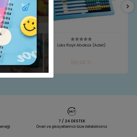
Slt-8211
Lüks Raylı Abaküs (Adet)
e Ekle
Sepete Ekle
100,00 TL
Adet
7 / 24 DESTEK
eneği
Öneri ve şikayetlerinizi bize iletebilirsiniz.