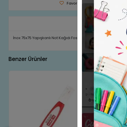
Favorilerime Ekle
Tavsiye 
Ürün A
İnox 75x75 Yapışkanlı Not Kağıdı Fosforlu Sarı 80
Benzer Ürünler