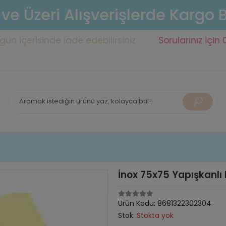
 ve Üzeri Alışverişlerde Kargo
risinde iade edebilirsiniz
Sorularınız için 0553 14
İnox 75x75 Yapışkanlı 
Ürün Kodu:
8681322302304
Stok:
Stokta yok