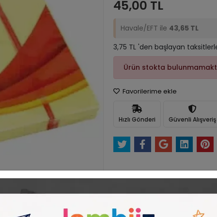
45,00 TL
Havale/EFT ile
43,65 TL
3,75 TL 'den başlayan taksitlerl
Ürün stokta bulunmamakt
Favorilerime ekle
Hızlı Gönderi
Güvenli Alışveriş