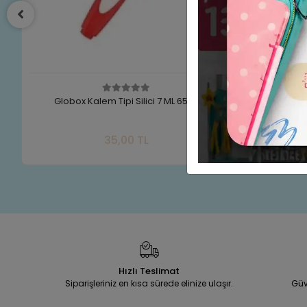
Globox Kalem Tipi Silici 7 ML 6592
Kangaro Ma
Sepete Ekle
35,00 TL
Adet
Hızlı Teslimat
Siparişleriniz en kısa sürede elinize ulaşır.
Güv