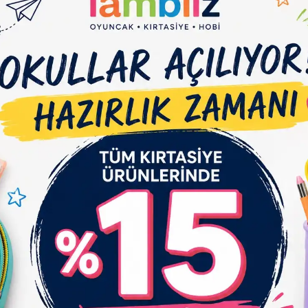
Et
Yorum Yaz
Karşılaştır
Gelince Haber Ver
çıklaması
Garanti ve Teslimat
Taksit Seçenekleri
Yo