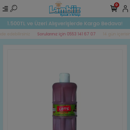
0
1.500TL ve Üzeri Alışverişlerde Kargo Bedava!
e edebilirsiniz
Sorularınız için 0553 141 67 07
14 gün içerisin