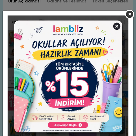
Ürün Açıklaması
Garanti ve Teslimat
Taksit Seçenekleri
Yorumlar
Lets Parmak Boyası 500 Ml Kahverengi
Not: Görsel ile ürün arasında renk tonu farkı olabilir
Benzer Ürünler