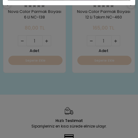
Nova Color Parmak Boyası
Nova Color Parmak Boyası
6 LI NC-138
12 Li Takım NC-460
80,00 TL
165,00 TL
Adet
Adet
Sepete Ekle
Sepete Ekle
Hızlı Teslimat
Siparişleriniz en kısa sürede elinize ulaşır.