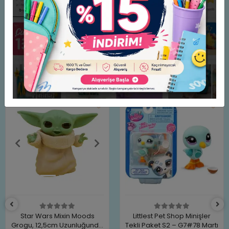
Arkadaşları ile oynayacakları oyunlar sosyalleşmelerine
katkı sağlar.
Koleksiyon merakını destekler.
Benzer Ürünler
Star Wars Mixin Moods
Littlest Pet Shop Minişler
Grogu, 12,5cm Uzunluğunda
Tekli Paket S2 – G7#78 Martı