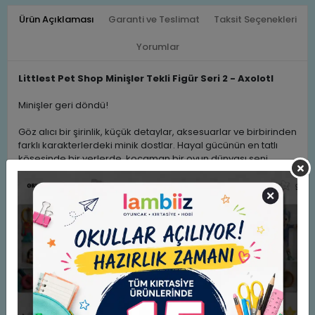
Ürün Açıklaması
Garanti ve Teslimat
Taksit Seçenekleri
Yorumlar
Littlest Pet Shop Minişler Tekli Figür Seri 2 - Axolotl
Minişler geri döndü!
Göz alıcı bir şirinlik, küçük detaylar, aksesuarlar ve birbirinden
farklı karakterlerdeki minik dostlar. Hayal gücünün en tatlı
köşesinde bir yerlerde, kocaman bir oyun dünyası seni
bekliyor. Bu dünyada kurallar yok, sınırlar yok sadece
sevimlilik ve bolca heyecan verici yeni hikayeler var!
Minik ama bir okadar da maceracı tatlı hayvan dostları,
eğlenmeyi gerçekten çok seviyor. Her birinin kendine has
tarzı, duruşu ve evet sallanan kafaları var. Minişler oyun
oynarken sana göz kırpar gibi başını sallıyor. Hem komik
hem de inanılmaz şirinler!
Littlest Pet Shop Minişler Tekli Paket, çocukların hayal
güçlerinin ve yaratıcılıklarının gelişmesine katkıda bulunur.
Eğlenceli oyunlar oynayarak keyifli vakit geçirmelerine
yardımcı olur.