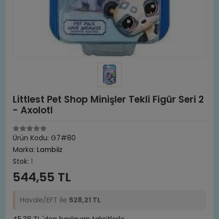
Littlest Pet Shop Minişler Tekli Figür Seri 2
- Axolotl
Ürün Kodu:
G7#80
Marka:
Lambiiz
Stok:
1
544,55 TL
Havale/EFT ile
528,21 TL