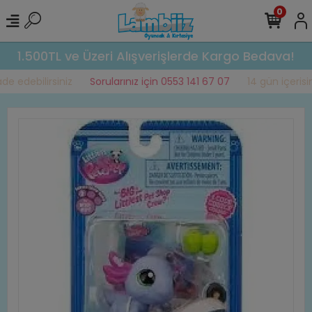
0
1.500TL ve Üzeri Alışverişlerde Kargo Bedava!
e edebilirsiniz
Sorularınız için 0553 141 67 07
14 gün içerisind