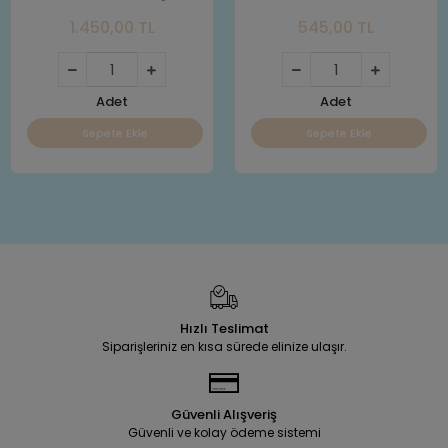
Baby Yoda Figür F6864
1.450,00 TL
545,00 TL
Adet
Adet
Sepete Ekle
Sepete Ekle
Hızlı Teslimat
Siparişleriniz en kısa sürede elinize ulaşır.
Güvenli Alışveriş
Güvenli ve kolay ödeme sistemi