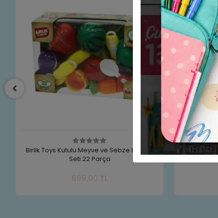
Küçük Şef Metal Tencere Seti -Toysan
AKSESUAR
Oyuncak
Sepete Ekle
899,90 TL
Adet