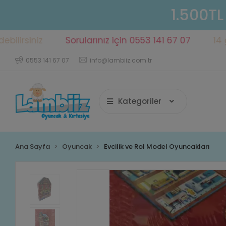
1.500TL
iz
Sorularınız için 0553 141 67 07
14 gün içer
0553 141 67 07
info@lambiiz.com.tr
Kategoriler
Ana Sayfa
Oyuncak
Evcilik ve Rol Model Oyuncakları