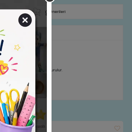
efonla Sipariş
Ürün Önerileri
rumlar
öre farklı konseptler oluşturulur.
e oynanabilir.