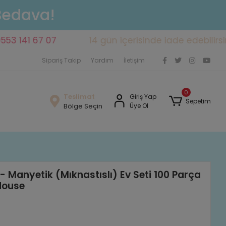
 Bedava!
 67 07
14 gün içerisinde iade edebilirsiniz
Sipariş Takip
Yardım
İletişim
0
Teslimat
Giriş Yap
Sepetim
Bölge Seçin
Üye Ol
Manyetik (Mıknastıslı) Ev Seti 100 Parça
House