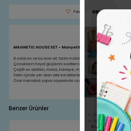
Favorilerime Ekle
Tavsiy
Ürün A
MAGNETIC HOUSE SET - Manyetik (Mıknastıslı) Ev Seti 1
8 odalı ev ve bu eve ait farklı mobilya, ev eşyaları gibi nesnele
Çocukların hayal güçlerini saatlerce aktif bir şekilde canlı tutm
Çeşitli ev aletleri, masa, kanepe, mobilya, oyuncaklar, dekorat
Setin içinde yer alan aile karakterleri ile birlikte hayal gücüne g
Özel mıknatıslı yapısı sayesinde uzun yolculuklarda, ev dekorlu 
Benzer Ürünler