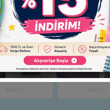
LI - 4 LÜ OYUNCAK BANYO SETİ -
Oyuncak Küçük Çiftlik
Sepete Ekle
Sepe
1.450,00 TL
549,90 TL
Adet
Adet