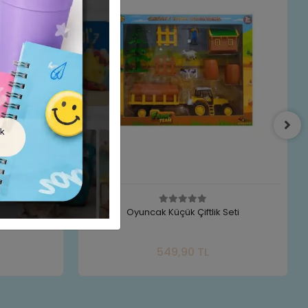
 Seti
Tavşanlı Su Akıtan Pilli Mutfak Oyuncağı
Lavabo Seti
te Ekle
Sepete Ekle
880,00 TL
Adet