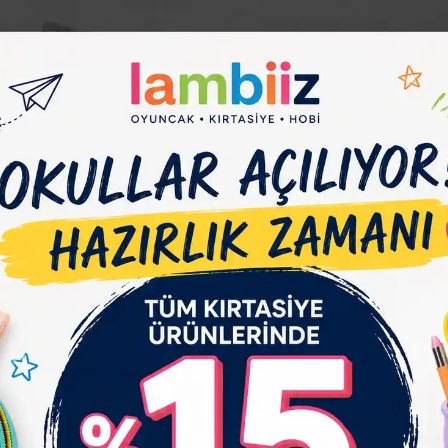
e Et
Yorum Yaz
Karşılaştır
Fiyat Alarmı
Tel
çıklaması
Garanti ve Teslimat
Taksit Seçenekleri
Yo
00 Parça - Design Your Dream House
rden oluşan mıknatıslı bir oyun setidir.
ayı hedefler.
if eşyaların evin hangi odasına ait olduğu kurgulanır ve hayal gücüne g
öre çeşitli hikayeler canlandırılır.
mıknatıslı kitabı haricinde buzdolabı gibi metal yüzeylerde bile keyifl