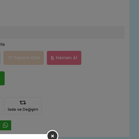
rle
Sepete Ekle
Hemen Al
R
İade ve Değişim