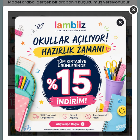
Model araba, gerçek bir arabanın küçültülmüş versiyonudur.
20. yüzyılın başlarından beri uygulanan ve die-cast adı
verilen dayanıklı model araçlar günümüze kadar gelmiştir.
Zaman içerisinde die-cast model arabalar, tüm dünyada
olduğu gibi ülkemizde de bir hobi haline gelmiş ve model
araba koleksiyonculuğu hızla yaygınlaşmıştır.
Çocukların yeni hikâyeler oluşturarak hayal güçlerinin ve
yaratıcılıklarının gelişmesini desteklerken onların oyun kurma
ve taklit becerilerine katkı sağlar. Arkadaşlarıyla
oynayacakları oyunlar sosyalleşmelerine yardımcı olur.
Serinin; turuncu, mavi, siyah, bordo, gri ve mor olmak üzere 6
farklı modeli bulunmaktadır.
Ürün; 3 x 1,5V AG3 pil ile çalışmaktadır. Piller ürüne dahildir.