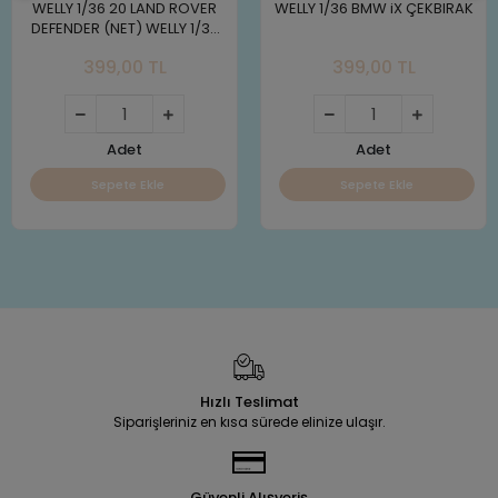
WELLY 1/36 20 LAND ROVER
WELLY 1/36 BMW iX ÇEKBIRAK
DEFENDER (NET) WELLY 1/36
'20 LAND ROVER DEFENDER
399,00 TL
399,00 TL
ÇEKBIRAK
Adet
Adet
Sepete Ekle
Sepete Ekle
Hızlı Teslimat
Siparişleriniz en kısa sürede elinize ulaşır.
Güvenli Alışveriş