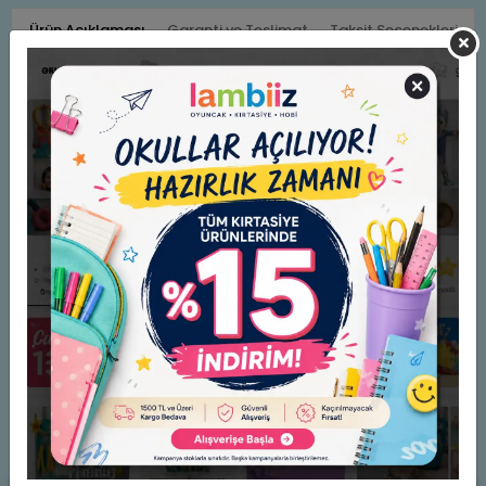
Ürün Açıklaması
Garanti ve Teslimat
Taksit Seçenekleri
Yorumlar
Panasonic Çinko Karbon İnce Kalem Pil (AAA) R03UE/2S
Benzer Ürünler