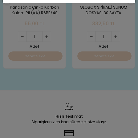
Panasonic Çinko Karbon
GLOBOX SPİRALLİ SUNUM
Kalem Pil (AA) R6BE/4S
DOSYASI 30 SAYFA
55,00 TL
332,50 TL
Adet
Adet
Sepete Ekle
Sepete Ekle
Hızlı Teslimat
Siparişleriniz en kısa sürede elinize ulaşır.