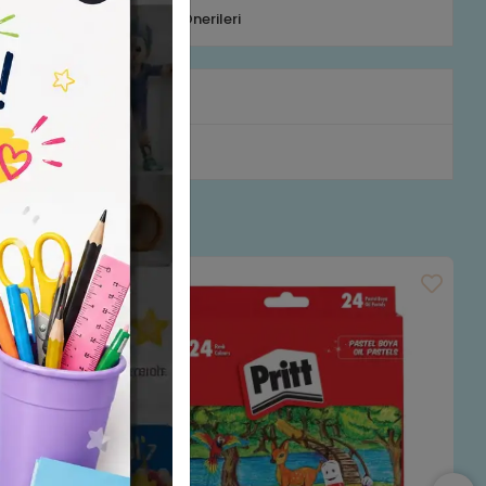
efonla Sipariş
Ürün Önerileri
rumlar