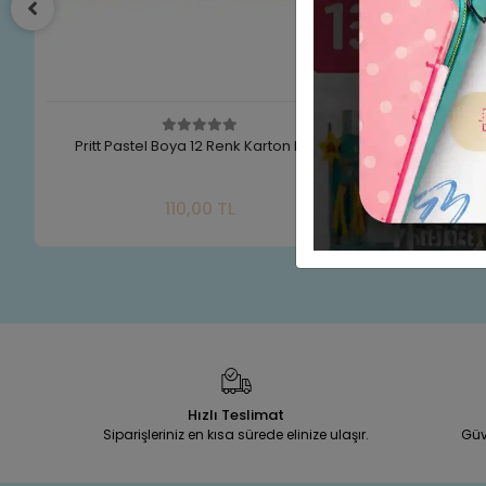
t Pastel Boya 12 Renk Karton Kutu
Fatih Mum Pastel Boya Pol
Renk 50130
Sepete Ekle
S
110,00 TL
120,00 T
Adet
Adet
Hızlı Teslimat
Siparişleriniz en kısa sürede elinize ulaşır.
Güv