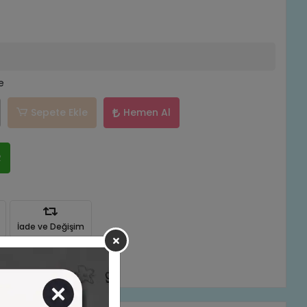
e
Sepete Ekle
Hemen Al
R
İade ve Değişim