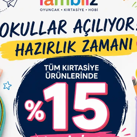
e Et
Yorum Yaz
Karşılaştır
Fiyat Alarmı
Tel
çıklaması
Garanti ve Teslimat
Taksit Seçenekleri
Yo