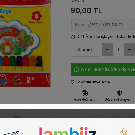
Stok:
4
90,00 TL
Havale/EFT ile
87,30 TL
7,50 TL 'den başlayan taksitlerl
Adet
WHATSAPP İLE SİPARİŞ VE
Favorilerime ekle
Hızlı Gönderi
Güvenli Alışveriş