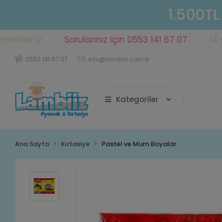
1.500TL
iniz
Sorularınız için 0553 141 67 07
14 gün içe
0553 141 67 07
info@lambiiz.com.tr
Kategoriler
Ana Sayfa
Kırtasiye
Pastel ve Mum Boyalar