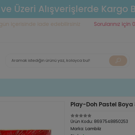
 ve Üzeri Alışverişlerde Kargo
risinde iade edebilirsiniz
Sorularınız için 0553 14
Play-Doh Pastel Boya 
Ürün Kodu:
8697548850253
Marka:
Lambiiz