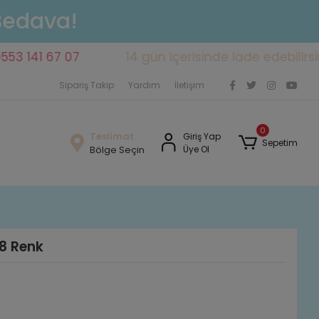
 Bedava!
1 67 07
14 gün içerisinde iade edebilirsiniz
Sipariş Takip
Yardım
İletişim
0
Teslimat
Giriş Yap
Sepetim
Bölge Seçin
Üye Ol
8 Renk