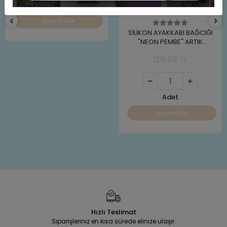
Adet
Sepete Ekle
SİLİKON AYAKKABI BAĞCIĞI
"NEON PEMBE" ARTIK
AYAKKABI BAĞLAMAK YOK
120,00 TL
Adet
Sepete Ekle
Hızlı Teslimat
Siparişleriniz en kısa sürede elinize ulaşır.