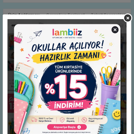
Ürün Açıklaması
Garanti ve Teslimat
Taksit Seçenekleri
Yorumlar
SİLİKON AYAKKABI BAĞCIĞI "SARI-LACİVERT"
ARTIK AYAKKABI BAĞLAMAK YOK
Benzer Ürünler
SİLİKON AYAKKABI BAĞCIĞI
"KIRMIZI-SARI"- ARTIK
AYAKKABI BAĞLAMAK YOK
120,00 TL