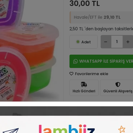
30,00 TL
Havale/EFT ile
29,10 TL
2,50 TL 'den başlayan taksitlerl
Adet
WHATSAPP İLE SİPARİŞ VE
Favorilerime ekle
Hızlı Gönderi
Güvenli Alışveriş