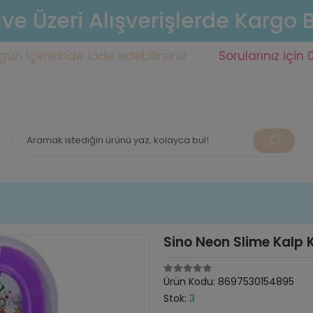
 ve Üzeri Alışverişlerde Kargo
risinde iade edebilirsiniz
Sorularınız için 0553 14
Sino Neon Slime Kalp 
Ürün Kodu:
8697530154895
Stok:
3