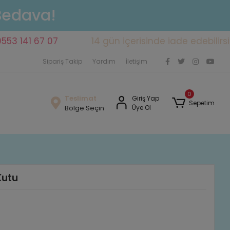
 Bedava!
1 67 07
14 gün içerisinde iade edebilirsiniz
Sipariş Takip
Yardım
İletişim
0
Teslimat
Giriş Yap
Sepetim
Bölge Seçin
Üye Ol
Kutu