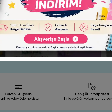
kkuşağı
Kalem Şeklinde El Feneri ve Metal Düdük
le
Sepete Ekle
165,00 TL
Adet
Güvenli Alışveriş
Geniş Ürün Yelpazesi
enli ve kolay ödeme sistemi
Binlerce ürün ve kampanya seç