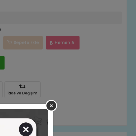
e
Sepete Ekle
Hemen Al
R
İade ve Değişim