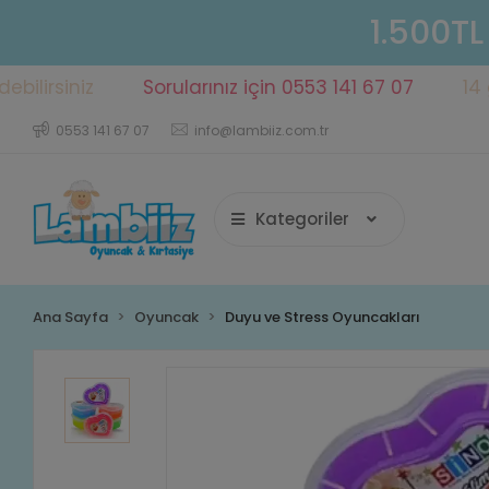
1.500TL
iniz
Sorularınız için 0553 141 67 07
14 gün içe
0553 141 67 07
info@lambiiz.com.tr
Kategoriler
Ana Sayfa
Oyuncak
Duyu ve Stress Oyuncakları