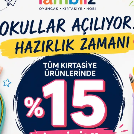
e Et
Yorum Yaz
Karşılaştır
Fiyat Alarmı
Tel
çıklaması
Garanti ve Teslimat
Taksit Seçenekleri
Yo