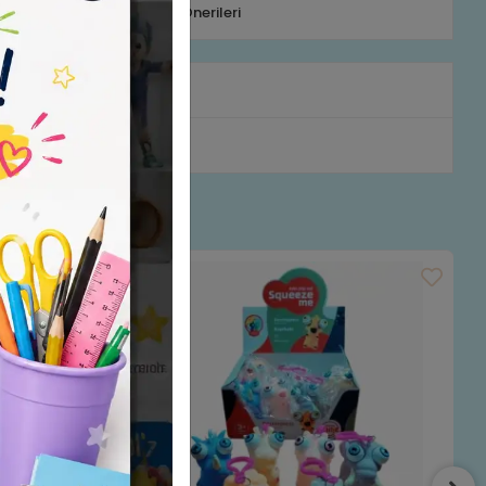
efonla Sipariş
Ürün Önerileri
rumlar