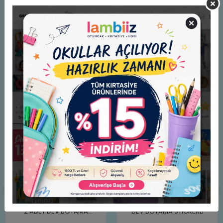
Yorumlar
Benzer Ürünler
İŞ MAKİNELERİ DÜNYASI XXXL
DİNO DÜNYASI XXXL 2 ADET
2 ADET DEV BOYAMA
DEV BOYAMA STİCKERLI
STİCKERLI