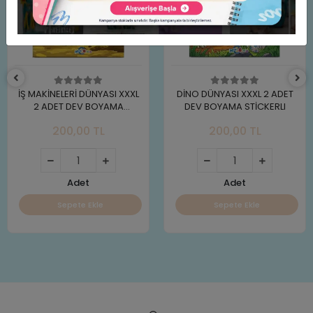
İŞ MAKİNELERİ DÜNYASI XXXL
DİNO DÜNYASI XXXL 2 ADET
2 ADET DEV BOYAMA
DEV BOYAMA STİCKERLI
STİCKERLI
200,00 TL
200,00 TL
Adet
Adet
Sepete Ekle
Sepete Ekle