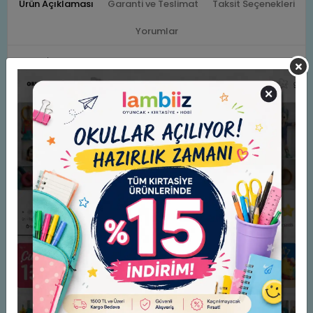
Ürün Açıklaması
Garanti ve Teslimat
Taksit Seçenekleri
Yorumlar
KAYIP ÇİKOLATA YUMURTA UYARISI!

Atlayın ve Bunny'nin bu lezzetli hazineleri bulmasına yardım edin.

Paskalya hızla yaklaşıyor. Tavşanlar atölyelerinde çikolatalı yumurta süslemekle meşgulle
Bu sezonluk bulmaca mücadelesi, çocukları en sevdikleri masallarda büyüleyici bir yolcul
Yaş: 5-12

(Where's the Bunny?: An Egg-cellent Search and Find Book)

YAZAR HAKKINDA

Chuck Whelon karikatürist, illüstratör ve oyun tasarımcısıdır. Kendisi, aşık ve aptal bir b
Benzer Ürünler