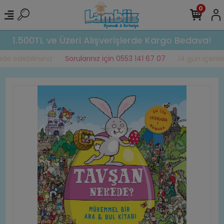
0
1.500TL ve Üzeri Alışverişlerde Kargo Bedava!
e edebilirsiniz
Sorularınız için 0553 141 67 07
14 gün içerisin