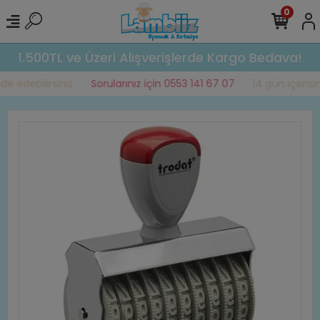
0
1.500TL ve Üzeri Alışverişlerde Kargo Bedava!
e edebilirsiniz
Sorularınız için 0553 141 67 07
14 gün içerisind