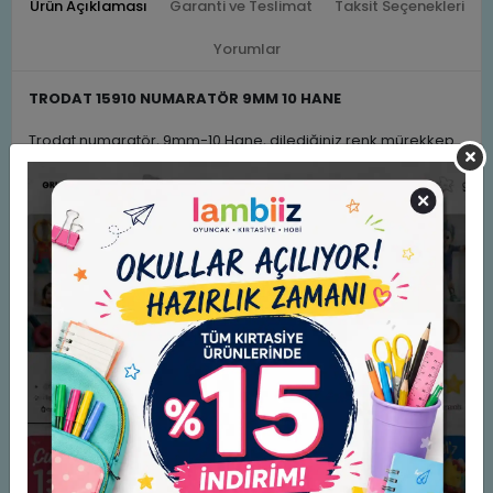
Ürün Açıklaması
Garanti ve Teslimat
Taksit Seçenekleri
Yorumlar
TRODAT 15910 NUMARATÖR 9MM 10 HANE
Trodat numaratör, 9mm-10 Hane, dilediğiniz renk mürekkep
ile kullanabilirsiniz.
Kauçuk bantlar TRODAT Avusturya tesislerinde özel olarak
üretilmiştir
Kauçuk sık dokuma sentetik bez ile birlikte pres altında
pişirilerek vulkanize edilir
Güçlü yapısı ile yıllar boyu kullanımda kauçuk bant deforme
olmaz, bozulmaz, baskı kalitesi değişmez
Çelik gövde elektrolitik krom kaplı ergonomik sap
1.sınıf ABS plastikten enjekte edilmiştir.
Noterlerin tercihi
Benzer Ürünler