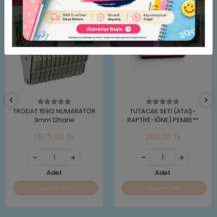
TRODAT 15912 NUMARATÖR
TUTACAK SETİ (ATAŞ-
9mm 12hane
RAPTİYE-İĞNE) PEMBE**
1.575,00 TL
260,00 TL
Adet
Adet
Sepete Ekle
Sepete Ekle