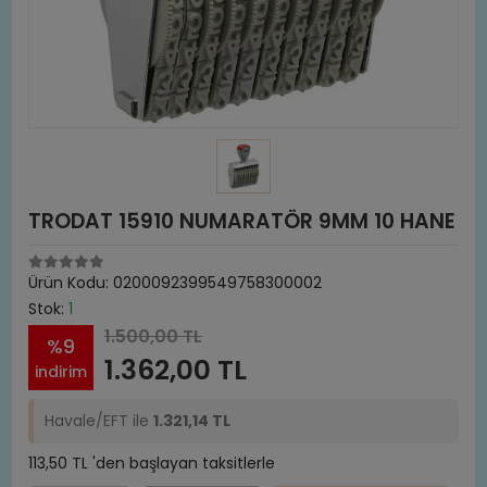
TRODAT 15910 NUMARATÖR 9MM 10 HANE
Ürün Kodu:
0200092399549758300002
Stok:
1
1.500,00 TL
%9
1.362,00 TL
indirim
Havale/EFT ile
1.321,14 TL
113,50 TL 'den başlayan taksitlerle