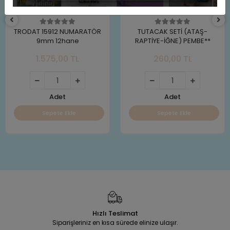
TRODAT 15912 NUMARATÖR
TUTACAK SETİ (ATAŞ-
9mm 12hane
RAPTİYE-İĞNE) PEMBE**
1.575,00 TL
260,00 TL
Adet
Adet
Sepete Ekle
Sepete Ekle
Hızlı Teslimat
Siparişleriniz en kısa sürede elinize ulaşır.