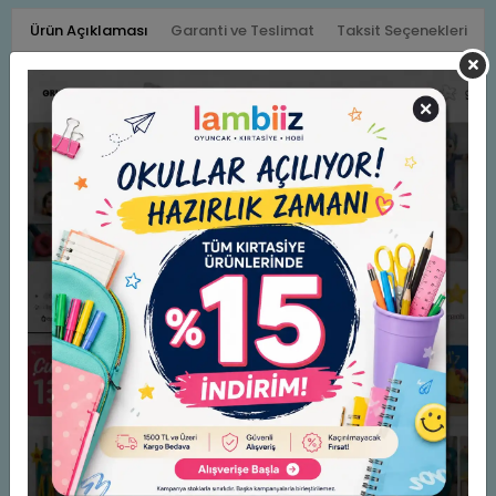
Ürün Açıklaması
Garanti ve Teslimat
Taksit Seçenekleri
Yorumlar
TUTACAK SETİ
(ATAŞ-RAPTİYE-İĞNE)
MAVİ
Benzer Ürünler