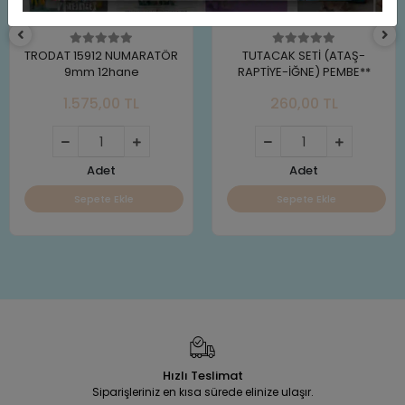
TRODAT 15912 NUMARATÖR
TUTACAK SETİ (ATAŞ-
9mm 12hane
RAPTİYE-İĞNE) PEMBE**
1.575,00 TL
260,00 TL
Adet
Adet
Sepete Ekle
Sepete Ekle
Hızlı Teslimat
Siparişleriniz en kısa sürede elinize ulaşır.