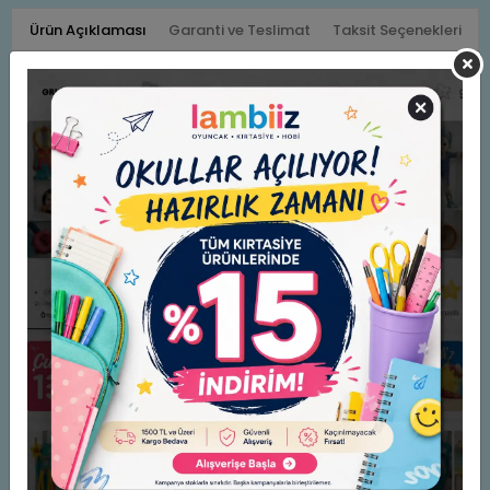
Ürün Açıklaması
Garanti ve Teslimat
Taksit Seçenekleri
Yorumlar
TUTACAK SETİ
(ATAŞ-RAPTİYE-İĞNE)
YEŞİL
Benzer Ürünler