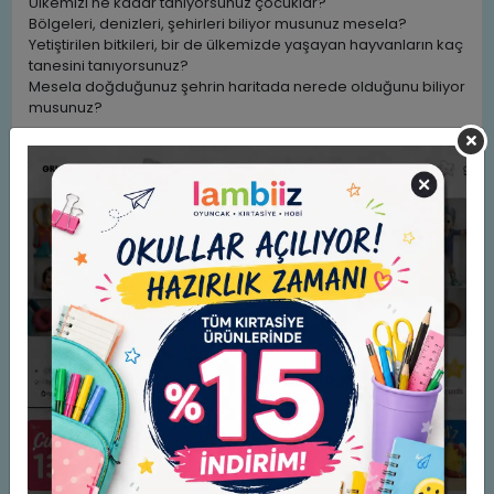
Ülkemizi ne kadar tanıyorsunuz çocuklar?
Bölgeleri, denizleri, şehirleri biliyor musunuz mesela?
Yetiştirilen bitkileri, bir de ülkemizde yaşayan hayvanların kaç
tanesini tanıyorsunuz?
Mesela doğduğunuz şehrin haritada nerede olduğunu biliyor
musunuz?
Dahası da var bu kitapta, Nasreddin Hoca, Hacivat Karagöz.
Hatta yunuslar, tilkiler, kediler bile var. Çünkü hepsi ülkemizde
var.
Bu kitapla hem ülkemizi tanıyacak hem de stickerlarla
eğlenceli vakit geçireceksiniz.
Hazırlayan: Erdi Doğan
Yaynevi: Bcrk Çocuk Yayınları
Benzer Ürünler