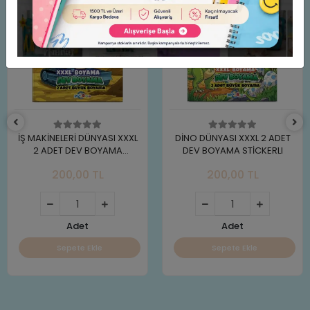
İŞ MAKİNELERİ DÜNYASI XXXL
DİNO DÜNYASI XXXL 2 ADET
2 ADET DEV BOYAMA
DEV BOYAMA STİCKERLI
STİCKERLI
200,00 TL
200,00 TL
Adet
Adet
Sepete Ekle
Sepete Ekle