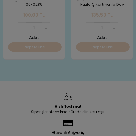
00-0289
Fazla Çıkartma ile Dev
Poster Hediyeli
100,00 TL
135,50 TL
Adet
Adet
Sepete Ekle
Sepete Ekle
Hızlı Teslimat
Siparişleriniz en kısa sürede elinize ulaşır.
Güvenli Alışveriş