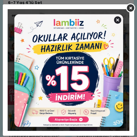
6-7 Yaş 4'lü Set
(Matematik-Fen Mühendisi- Problem Çözme - Sayısal
Mantık)
Benzer Ürünler
Coğrafya Atlası-Ötm 153-
Çarpım Tablosu - 280'den