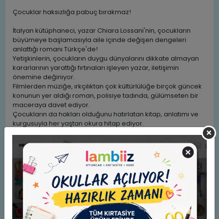
Çocuklar haksızlığa pabuç bırakmaz!
İtalyan kütüphaneci, yazar Chiara Lossani'nin, çocukların
büyümeye başlamasıyla aile içinde değişen dengeleri
anlattığı romanı Türkçe'de!
Yetişkinlerin, çocukların duygu dünyalarını dikkate almayan
kararlarının yarattığı fırtınaları işleyen yazar, iletişimin
önemine değiniyor.
Filmlerden müziğe, ırkçılıktan çok kültürlülüğe birçok güncek
konunun yer aldığı roman, polisiye tadında, gülümseten bir
maceraya davet ediyor.
Çocukların da hakları olduğunu hatırlatan kitap, anlatımı ve
kurgusuyla her yaştan okura hitap ediyor.
Ailesi, işyerlerine yakın olabilmek için taşınma kararı alınca,
Stella arkadaşlarının yaşadığı mahalleden de, okuldan da
ayrılmak zorunda kalır. Hayatı altüst olmuştur. Ama ne büyülü
asası vardır, ne de ailesini engelleyebilecek kadar
büyümüştür. O da, evde greve gitmeye karar verir ve
kucaklaşmaları, iletişimi keser. Aradığı destek, bir ayakkkabı
koleksiyoncusu olan büyükannesinden gelir. Giydiği her
ayakkabı Stealla'nın bambaşka adımlar atmasını sağlarken,
kulak misafiri olduğu bazı konuşmalar aklını karıştırır. Üstelik