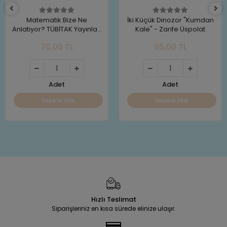
Matematik Bize Ne
İki Küçük Dinozor "Kumdan
Anlatıyor? TÜBİTAK Yayınları
Kale" - Zarife Üspolat
Alex Frith
70,00 TL
65,00 TL
Adet
Adet
Sepete Ekle
Sepete Ekle
Hızlı Teslimat
Siparişleriniz en kısa sürede elinize ulaşır.