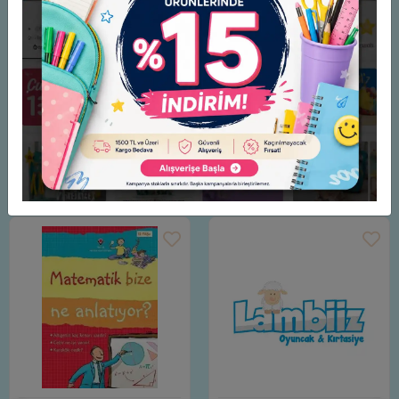
yeni okulunda tanıştığı arkadaşlarında da beklenmedik
şekilde etkilenecektir.
Yazar: Chiara Lossani
Çevirmen: Demet Elkatip
Yayınevi. Günışığı Yayınları
Benzer Ürünler