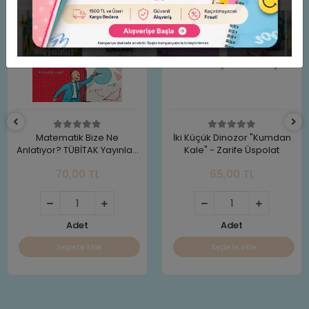
Matematik Bize Ne
İki Küçük Dinozor "Kumdan
Anlatıyor? TÜBİTAK Yayınları
Kale" - Zarife Üspolat
Alex Frith
70,00 TL
65,00 TL
Adet
Adet
Sepete Ekle
Sepete Ekle