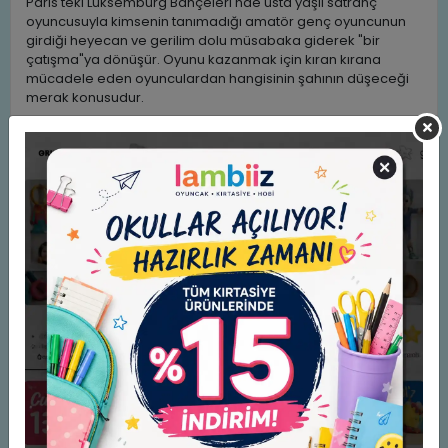
Paris'teki Lüksemburg Bahçeleri'nde usta yaşlı satranç
oyuncusuyla kimsenin tanımadığı amatör genç oyuncunun
girdiği heyecan ve gerilim dolu müsabaka giderek "bir
çatışma"ya dönüşür. Oyunu kazanmak için kıran kırana
mücadele eden oyunculardan hangisinin şahının düşeceği
merak konusudur.
Patrick Süskind'in Üç Buçuk Öykü kitabındaki öykülerden biri
olan Bir Çatışma bu kez Sempe'nin eşsiz çizimleriyle
karşınızda.
Yazan: Patrick Süskind
Resimleyen: Jean- Jacques Sempe
Almanca aslından çeviren: İlknur Özdemir
Yayınevi: Can Sanat Yayınları
Benzer Ürünler