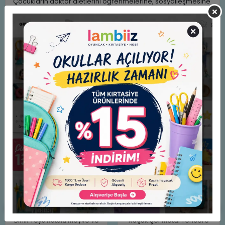
Çocukların doktor aletlerini öğrenmelerine, sosyalleşmesine
ve hayal gücünün gelişimine yardımcı olur.
Çocukların el becerisini geliştirir.
Stoklarımızda bulunan renk gönderilecektir.
Benzer Ürünler
Birlik Toys Kutulu Meyve ve
Küçük Şef Metal Tencere