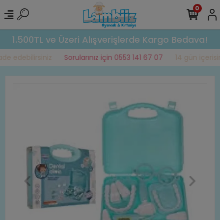
0
1.500TL ve Üzeri Alışverişlerde Kargo Bedava!
e edebilirsiniz
Sorularınız için 0553 141 67 07
14 gün içerisin